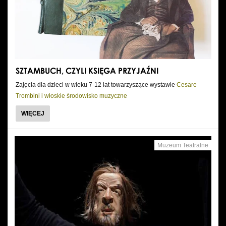
Wynajem kostiumów
Wynajem rekwizytów
Fundusze unijne
SZTAMBUCH, CZYLI KSIĘGA PRZYJAŹNI
Dotacje celowe
Zajęcia dla dzieci w wieku 7-12 lat towarzyszące wystawie
Cesare
Trombini i włoskie środowisko muzyczne
WIĘCEJ
Muzeum Teatralne