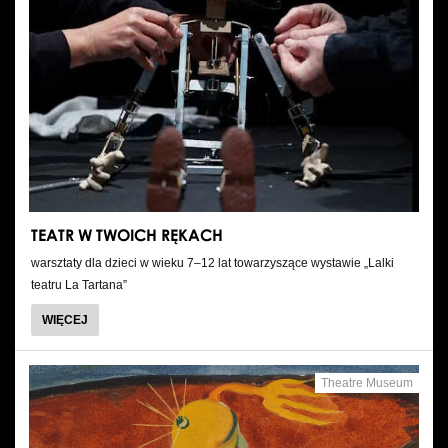
TEATR W TWOICH RĘKACH
warsztaty dla dzieci w wieku 7–12 lat towarzyszące wystawie „Lalki
teatru La Tartana”
WIĘCEJ
Theatre Museum