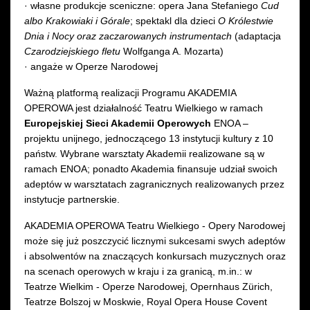
· własne produkcje sceniczne: opera Jana Stefaniego
Cud
albo Krakowiaki i Górale
; spektakl dla dzieci
O Królestwie
Dnia i Nocy oraz zaczarowanych instrumentach
(adaptacja
Czarodziejskiego fletu
Wolfganga A. Mozarta)
· angaże w Operze Narodowej
Ważną platformą realizacji Programu AKADEMIA
OPEROWA jest działalność Teatru Wielkiego w ramach
Europejskiej Sieci Akademii Operowych
ENOA –
projektu unijnego, jednoczącego 13 instytucji kultury z 10
państw. Wybrane warsztaty Akademii realizowane są w
ramach ENOA; ponadto Akademia finansuje udział swoich
adeptów w warsztatach zagranicznych realizowanych przez
instytucje partnerskie.
AKADEMIA OPEROWA Teatru Wielkiego - Opery Narodowej
może się już poszczycić licznymi sukcesami swych adeptów
i absolwentów na znaczących konkursach muzycznych oraz
na scenach operowych w kraju i za granicą, m.in.: w
Teatrze Wielkim - Operze Narodowej, Opernhaus Zürich,
Teatrze Bolszoj w Moskwie, Royal Opera House Covent