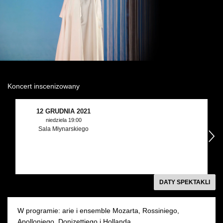
Wynajem kostiumów
Wynajem rekwizytów
Fundusze unijne
Dotacje celowe
Koncert inscenizowany
12 GRUDNIA 2021
niedziela 19:00
Sala Młynarskiego
następny
DATY SPEKTAKLI
W programie: arie i ensemble Mozarta, Rossiniego,
Apolloniego, Donizettiego i Hollanda