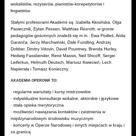
wokalistów, reżyserów, pianistów-korepetytorów i
lingwistów.
Stałymi profesorami Akademii są: Izabella Kłosińska, Olga
Pasiecznik, Eytan Pessen, Matthias Rexroth; w gronie
pedagogów gościnnych znaleźli się m.in.: Ewa Podleś, Anita
Garanča, Jerzy Marchwiński, Dale Fundling, Andrzej
Dobber, Dmitry Vdovin, David Pountney, Brenda Hurley,
Hedwig Fassbender, René Massis, Neil Shicoff, Sergei
Leiferkus, Helmuth Deutsch, Mariusz Kwiecień, Lech
Napierała i Tomasz Konieczny.
AKADEMIA OPEROWA TO:
· regularne warsztaty i kursy mistrzowskie
· indywidualne konsultacje wokalne, aktorskie i językowe
· stała opieka merytoryczna
· możliwości nawiązania kontaktów i zaistnienia w
międzynarodowym środowisku muzycznym
· koncerty w Operze Narodowej i innych miejscach w kraju i
za granicą