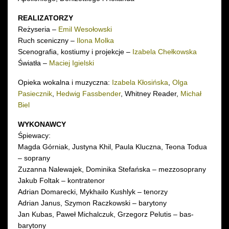
REALIZATORZY
Reżyseria –
Emil Wesołowski
Ruch sceniczny –
Ilona Molka
Scenografia, kostiumy i projekcje –
Izabela Chełkowska
Światła –
Maciej Igielski
Opieka wokalna i muzyczna:
Izabela Kłosińska
,
Olga
Pasiecznik
,
Hedwig Fassbender
, Whitney Reader,
Michał
Biel
WYKONAWCY
Śpiewacy:
Magda Górniak, Justyna Khil, Paula Kluczna, Teona Todua
– soprany
Zuzanna Nalewajek, Dominika Stefańska – mezzosoprany
Jakub Foltak – kontratenor
Adrian Domarecki, Mykhailo Kushlyk – tenorzy
Adrian Janus, Szymon Raczkowski – barytony
Jan Kubas, Paweł Michalczuk, Grzegorz Pelutis – bas-
barytony