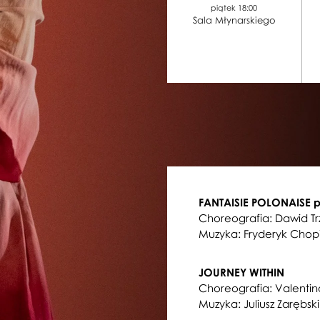
piątek 18:00
Sala Młynarskiego
FANTAISIE POLONAISE 
Choreografia: Dawid T
Muzyka: Fryderyk Chop
JOURNEY WITHIN
Choreografia: Valentin
Muzyka: Juliusz Zarębski