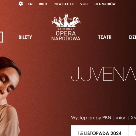
Wybierz
RAST
EN
BUTIK
NEWSLETTER
VOD
DLA MEDIÓW
język
angielski
BILETY
TEATR
DZ
JUVENA
Występ grupy PBN Junior | XV
15 LISTOPADA 2024