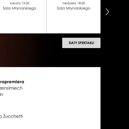
sobota 19:00
niedziela 18:00
środa 
Sala Młynarskiego
Sala Młynarskiego
Sala Młyn
następny
DATY SPEKTAKLI
prapremiera
rzensimiech
in
o Zucchetti