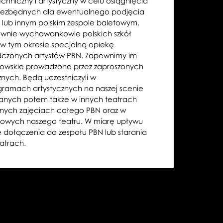
techniczny i artystyczny w celu osiągnięcia
i niezbędnych dla ewentualnego podjęcia
 lub innym polskim zespole baletowym.
głównie wychowankowie polskich szkół
w tym okresie specjalną opiekę
czonych artystów PBN. Zapewnimy im
rzowskie prowadzone przez zaproszonych
znych. Będą uczestniczyli w
amach artystycznych na naszej scenie
anych potem także w innych teatrach
ennych zajęciach całego PBN oraz w
towych naszego teatru. W miarę upływu
ę dołączenia do zespołu PBN lub starania
eatrach.