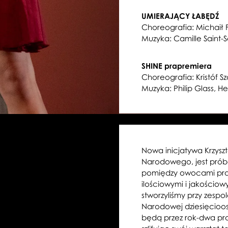
UMIERAJĄCY ŁABĘDŹ
Choreografia: Michaił 
Muzyka: Camille Saint-
SHINE prapremiera
Choreografia: Kristóf S
Muzyka: Philip Glass, H
Nowa inicjatywa Krzyszt
Narodowego, jest próbą
pomiędzy owocami pra
ilościowymi i jakościo
stworzyliśmy przy zesp
Narodowej dziesięcioo
będą przez rok-dwa pr