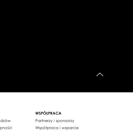
do góry
WSPÓŁPRACA
widzów
Partnerzy i sponsorzy
ępności
Współpraca i wsparcie