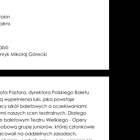
Fokin
Saëns
zabó
enryk Mikołaj Górecki
ofa Pastora, dyrektora Polskiego Baletu
 wypełnienia luki, jaka powstaje
cy szkół baletowych a oczekiwaniami
wymi naszych scen teatralnych. Dlatego
ole baletowym Teatru Wielkiego - Opery
sobową grupę juniorów, której członkowie
acowali na oddzielnych zasadach,