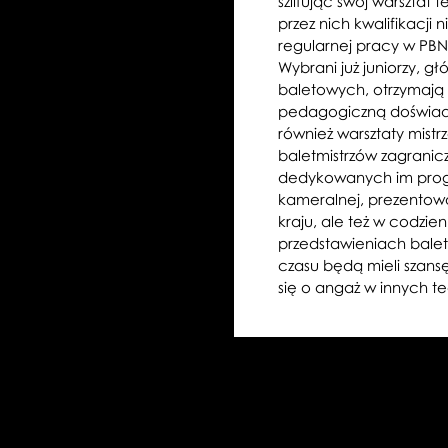
szlifując swój warsztat 
przez nich kwalifikacj
regularnej pracy w PBN
Wybrani już juniorzy, 
baletowych, otrzymają 
pedagogiczną doświad
również warsztaty mist
baletmistrzów zagranic
dedykowanych im progr
kameralnej, prezentow
kraju, ale też w codzi
przedstawieniach bale
czasu będą mieli szans
się o angaż w innych t