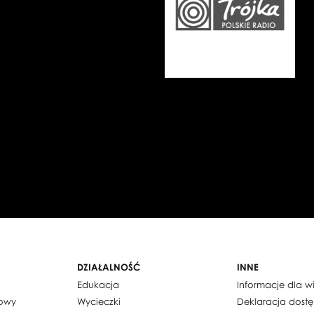
DZIAŁALNOŚĆ
INNE
Edukacja
Informacje dla 
dowy
Wycieczki
Deklaracja dost