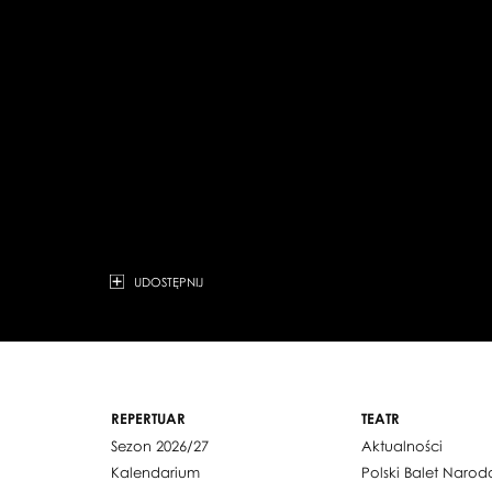
UDOSTĘPNIJ
REPERTUAR
TEATR
Sezon 2026/27
Aktualności
Kalendarium
Polski Balet Naro