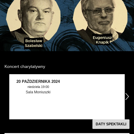
Wynajem kostiumów
Wynajem rekwizytów
Fundusze unijne
Dotacje celowe
Koncert charytatywny
20 PAŹDZIERNIKA 2024
niedziela 19:00
Sala Moniuszki
następny
DATY SPEKTAKLI