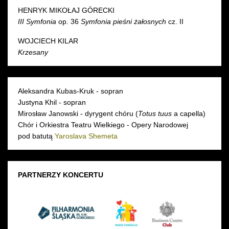
HENRYK MIKOŁAJ GÓRECKI
III Symfonia
op. 36
Symfonia pieśni żałosnych
cz. II
WOJCIECH KILAR
Krzesany
Aleksandra Kubas-Kruk - sopran
Justyna Khil - sopran
Mirosław Janowski - dyrygent chóru (
Totus tuus
a capella)
Chór i Orkiestra Teatru Wielkiego - Opery Narodowej
pod batutą
Yaroslava Shemeta
PARTNERZY KONCERTU