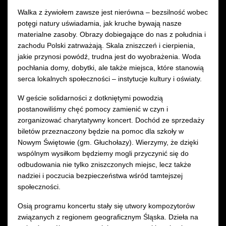
Walka z żywiołem zawsze jest nierówna – bezsilność wobec
potęgi natury uświadamia, jak kruche bywają nasze
materialne zasoby. Obrazy dobiegające do nas z południa i
zachodu Polski zatrważają. Skala zniszczeń i cierpienia,
jakie przynosi powódź, trudna jest do wyobrażenia. Woda
pochłania domy, dobytki, ale także miejsca, które stanowią
serca lokalnych społeczności – instytucje kultury i oświaty.
W geście solidarności z dotkniętymi powodzią
postanowiliśmy chęć pomocy zamienić w czyn i
zorganizować charytatywny koncert. Dochód ze sprzedaży
biletów przeznaczony będzie na pomoc dla szkoły w
Nowym Świętowie (gm. Głuchołazy). Wierzymy, że dzięki
wspólnym wysiłkom będziemy mogli przyczynić się do
odbudowania nie tylko zniszczonych miejsc, lecz także
nadziei i poczucia bezpieczeństwa wśród tamtejszej
społeczności.
Osią programu koncertu stały się utwory kompozytorów
związanych z regionem geograficznym Śląska. Dzieła na