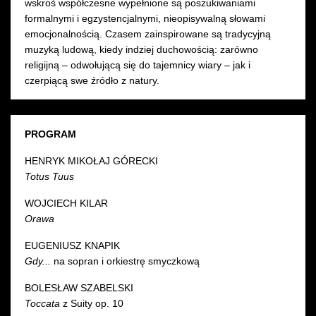
wskroś współczesne wypełnione są poszukiwaniami
formalnymi i egzystencjalnymi, nieopisywalną słowami
emocjonalnością. Czasem zainspirowane są tradycyjną
muzyką ludową, kiedy indziej duchowością: zarówno
religijną – odwołującą się do tajemnicy wiary – jak i
czerpiącą swe źródło z natury.
PROGRAM
HENRYK MIKOŁAJ GÓRECKI
Totus Tuus
WOJCIECH KILAR
Orawa
EUGENIUSZ KNAPIK
Gdy...
na sopran i orkiestrę smyczkową
BOLESŁAW SZABELSKI
Toccata
z Suity op. 10