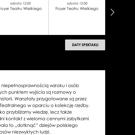
sobota 12:00
sobota 12:00
sobota
Foyer Teatru Wielkiego
Foyer Teatru Wielkiego
Foyer Teatr
następny
DATY SPEKTAKLI
z niepełnosprawnością wzroku i osób
rych punktem wyjścia są rozmowy o
istorii. Warsztaty przygotowane są przez
atralnego w oparciu o kolekcję rzeźby.
ko przybliżamy wiedzę, lecz także
ni kontakt z wieloma cennymi zabytkami
wala to „dotknąć” dziejów polskiego
 losów niezwykłych ludzi.