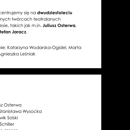
entrujemy się na
dwudziestoleciu
nnych twórcach teatralanych
sie, takich jak m.in.
Juliusz Osterwa
,
Stefan Jaracz
.
ie: Katarzyna Wodarska-Ogidel, Marta
Agnieszka Leśniak
usz Osterwa
 Stanisława Wysocka
wik Solski
chiller