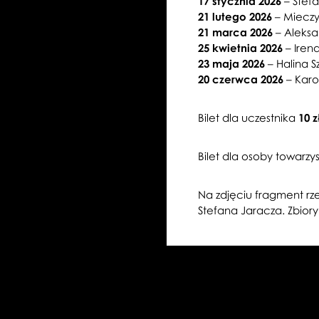
17 stycznia 2026
– Stef
21 lutego 2026
– Mieczy
21 marca 2026
– Aleks
25 kwietnia 2026
– Iren
23 maja 2026
– Halina 
20 czerwca 2026
– Karo
Bilet dla uczestnika
10 z
Bilet dla osoby towarzy
Na zdjęciu fragment rze
Stefana Jaracza. Zbio