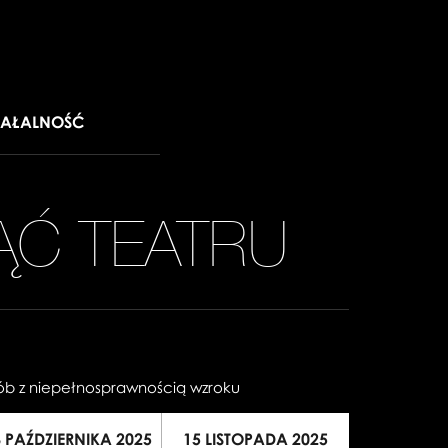
IAŁALNOŚĆ
ĄĆ TEATRU
sób z niepełnosprawnością wzroku
8 PAŹDZIERNIKA 2025
15 LISTOPADA 2025
13 GRUDN