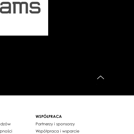
do góry
WSPÓŁPRACA
widzów
Partnerzy i sponsorzy
ępności
Współpraca i wsparcie