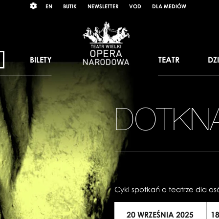
Wybierz
RAST
EN
BUTIK
NEWSLETTER
VOD
DLA MEDIÓW
język
angielski
BILETY
TEATR
DZ
DOTKN
Cykl spotkań o teatrze dla o
20 WRZEŚNIA 2025
1