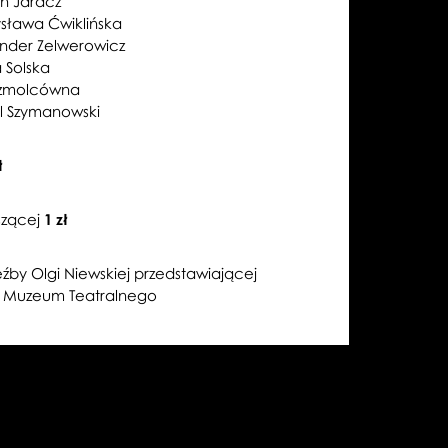
an Jaracz
sława Ćwiklińska
ander Zelwerowicz
a Solska
Szmolcówna
l Szymanowski
ł
szącej
1 zł
źby Olgi Niewskiej przedstawiającej
ry Muzeum Teatralnego