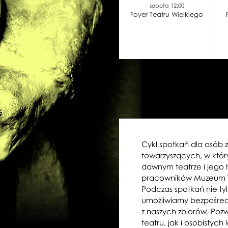
sobota 12:00
Foyer Teatru Wielkiego
Cykl spotkań dla osób 
towarzyszących, w któ
dawnym teatrze i jego h
pracowników Muzeum Te
Podczas spotkań nie tyl
umożliwiamy bezpośred
z naszych zbiorów. Poz
teatru, jak i osobistych