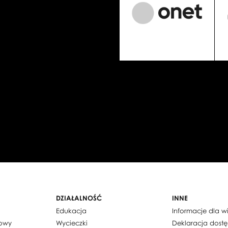
DZIAŁALNOŚĆ
INNE
Edukacja
Informacje dla 
dowy
Wycieczki
Deklaracja dost