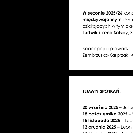
W sezonie 2025/26
konc
międzywojennym
i sły
działających w tym okre
Ludwik i Irena
Solscy, 
Koncepcja i prowadzen
Zembrzuska-Kasprzak, 
TEMATY SPOTKAŃ:
20 września 2025
– Juli
18 października 2025
–
15 listopada 2025
– Lud
13 grudnia 2025
– Leon S