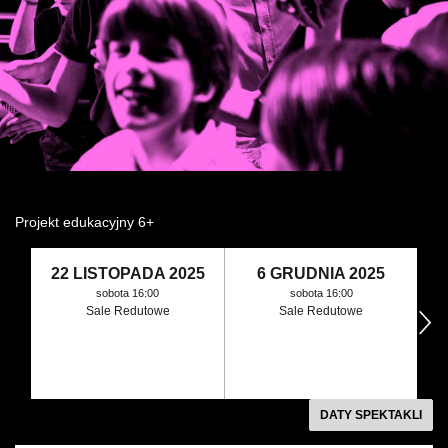
Wynajem kostiumów
Wynajem rekwizytów
Fundusze unijne
Dotacje celowe
Projekt edukacyjny 6+
22 LISTOPADA 2025
6 GRUDNIA 2025
sobota 16:00
sobota 16:00
Sale Redutowe
Sale Redutowe
następny
DATY SPEKTAKLI