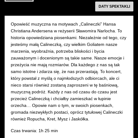
fot.
Marcin
Ma
Sala Młynarskiego
Sala Młynarskiego
następny
DATY SPEKTAKLI
Marta
Przybylski,
Pr
Ankiersztejn
fot.
fot
KUP BILET
KUP BILET
Marta
Ma
Opowieść muzyczna na motywach „Calineczki” Hansa
Ankiersztejn
An
Christiana Andersena w reżyserii Sławomira Narlocha. To
historia opowiedziana piosenkami. Niezależnie od tego, czy
jesteśmy małą Calineczką, czy wielkim Goliatem nasze
marzenia, wyobraźnia, potrzeba bliskości i bycia
zauważonym i docenionym są takie same. Nasze emocje i
przeżycia nie mają rozmiarów. Dla każdego z nas są tak
samo istotne i zdarza się, że nas przerastają. To koncert,
który powstał z myślą o najmłodszych odbiorcach, ale ci
nieco starsi również zostaną zaproszeni w tę baśniową,
muzyczną podróż. Każdy z nas od czasu do czasu jest
przecież Calineczką i chciałby zamieszkać w łupinie
orzecha… Opowie nam o tym, w swoich piosenkach,
gromada niezwykłych postaci, oprócz tytułowej Calineczki
również Ropucha, Kret, Mysz i Jaskółka.
Czas trwania: 1h 25 min