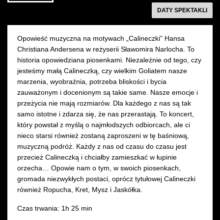
fot.
Marcin
Ma
Sala Młynarskiego
Sala Młynarskiego
następny
DATY SPEKTAKLI
Marta
Przybylski,
Pr
Ankiersztejn
fot.
fot
KUP BILET
KUP BILET
Marta
Ma
Opowieść muzyczna na motywach „Calineczki” Hansa
Ankiersztejn
An
Christiana Andersena w reżyserii Sławomira Narlocha. To
historia opowiedziana piosenkami. Niezależnie od tego, czy
jesteśmy małą Calineczką, czy wielkim Goliatem nasze
marzenia, wyobraźnia, potrzeba bliskości i bycia
zauważonym i docenionym są takie same. Nasze emocje i
przeżycia nie mają rozmiarów. Dla każdego z nas są tak
samo istotne i zdarza się, że nas przerastają. To koncert,
który powstał z myślą o najmłodszych odbiorcach, ale ci
nieco starsi również zostaną zaproszeni w tę baśniową,
muzyczną podróż. Każdy z nas od czasu do czasu jest
przecież Calineczką i chciałby zamieszkać w łupinie
orzecha… Opowie nam o tym, w swoich piosenkach,
gromada niezwykłych postaci, oprócz tytułowej Calineczki
również Ropucha, Kret, Mysz i Jaskółka.
Czas trwania: 1h 25 min