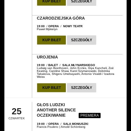
KUP BILET
SZCZEGÓŁY
CZARODZIEJSKA GÓRA
19:00
/
OPERA
/
NOWY TEATR
Paweł Mykietyn
KUP BILET
SZCZEGÓŁY
UROJENIA
19:00
/
BALET
/
SALA MŁYNARSKIEGO
Ludwig van Beethoven, John Eccles, Giya Kancheli, Zoë
Keating, Caroline Shaw, Karol Szymanowski, Dobrinka
Tabakova, Shigeru Umebayashi, Antonio Vivaldi / Izadora
Weiss
KUP BILET
SZCZEGÓŁY
GŁOS LUDZKI
25
ANOTHER SILENCE
OCZEKIWANIE
PREMIERA
CZWARTEK
19:00
/
OPERA
/
SALA MONIUSZKI
Francis Poulenc | Arnold Schönberg