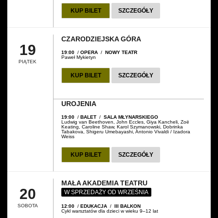
KUP BILET
SZCZEGÓŁY
CZARODZIEJSKA GÓRA
19
19:00
/
OPERA
/
NOWY TEATR
Paweł Mykietyn
PIĄTEK
KUP BILET
SZCZEGÓŁY
UROJENIA
19:00
/
BALET
/
SALA MŁYNARSKIEGO
Ludwig van Beethoven, John Eccles, Giya Kancheli, Zoë
Keating, Caroline Shaw, Karol Szymanowski, Dobrinka
Tabakova, Shigeru Umebayashi, Antonio Vivaldi / Izadora
Weiss
KUP BILET
SZCZEGÓŁY
MAŁA AKADEMIA TEATRU
20
W SPRZEDAŻY OD WRZEŚNIA
SOBOTA
12:00
/
EDUKACJA
/
III BALKON
Cykl warsztatów dla dzieci w wieku 9–12 lat