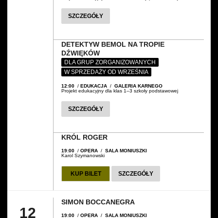
SZCZEGÓŁY
DETEKTYW BEMOL NA TROPIE
DŹWIĘKÓW
DLA GRUP ZORGANIZOWANYCH
W SPRZEDAŻY OD WRZEŚNIA
12:00
/
EDUKACJA
/
GALERIA KARNEGO
Projekt edukacyjny dla klas 1–3 szkoły podstawowej
SZCZEGÓŁY
KRÓL ROGER
19:00
/
OPERA
/
SALA MONIUSZKI
Karol Szymanowski
KUP BILET
SZCZEGÓŁY
SIMON BOCCANEGRA
12
19:00
/
OPERA
/
SALA MONIUSZKI