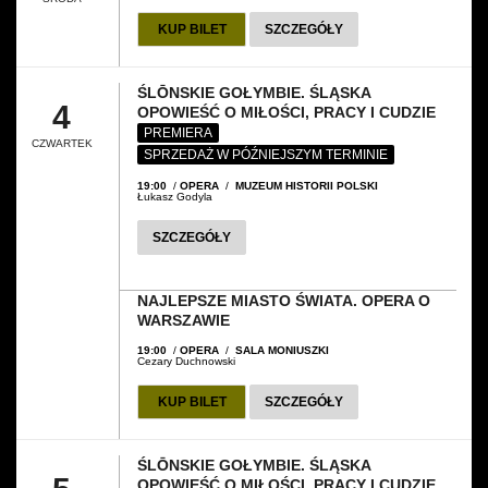
KUP BILET
SZCZEGÓŁY
Wynajem kostiumów
Wynajem rekwizytów
ŚLŌNSKIE GOŁYMBIE. ŚLĄSKA
4
OPOWIEŚĆ O MIŁOŚCI, PRACY I CUDZIE
Fundusze unijne
PREMIERA
CZWARTEK
SPRZEDAŻ W PÓŹNIEJSZYM TERMINIE
Dotacje celowe
19:00
/
OPERA
/
MUZEUM HISTORII POLSKI
Łukasz Godyla
SZCZEGÓŁY
NAJLEPSZE MIASTO ŚWIATA. OPERA O
WARSZAWIE
19:00
/
OPERA
/
SALA MONIUSZKI
Cezary Duchnowski
KUP BILET
SZCZEGÓŁY
ŚLŌNSKIE GOŁYMBIE. ŚLĄSKA
OPOWIEŚĆ O MIŁOŚCI, PRACY I CUDZIE