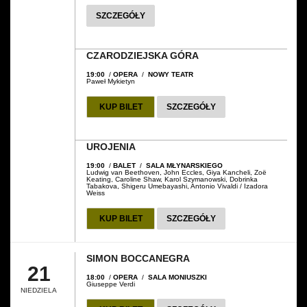
SZCZEGÓŁY
CZARODZIEJSKA GÓRA
19:00
/
OPERA
/
NOWY TEATR
Paweł Mykietyn
KUP BILET
SZCZEGÓŁY
UROJENIA
19:00
/
BALET
/
SALA MŁYNARSKIEGO
Ludwig van Beethoven, John Eccles, Giya Kancheli, Zoë
Keating, Caroline Shaw, Karol Szymanowski, Dobrinka
Tabakova, Shigeru Umebayashi, Antonio Vivaldi / Izadora
Weiss
KUP BILET
SZCZEGÓŁY
SIMON BOCCANEGRA
21
18:00
/
OPERA
/
SALA MONIUSZKI
Giuseppe Verdi
NIEDZIELA