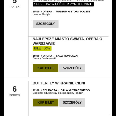
5
SPRZEDAŻ W PÓŹNIEJSZYM TERMINIE
PIĄTEK
19:00
/
OPERA
/
MUZEUM HISTORII POLSKI
Łukasz Godyla
SZCZEGÓŁY
NAJLEPSZE MIASTO ŚWIATA. OPERA O
WARSZAWIE
BILET 50%
19:00
/
OPERA
/
SALA MONIUSZKI
Cezary Duchnowski
KUP BILET
SZCZEGÓŁY
BUTTERFLY W KRAINIE CIENI
6
12:00
/
EDUKACJA
/
SALA MŁYNARSKIEGO
Spektakl edukacyjny dla młodzieży i rodzin
SOBOTA
KUP BILET
SZCZEGÓŁY