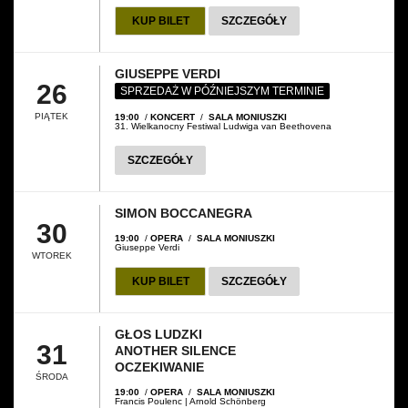
KUP BILET
SZCZEGÓŁY
GIUSEPPE VERDI
26
SPRZEDAŻ W PÓŹNIEJSZYM TERMINIE
PIĄTEK
19:00
/
KONCERT
/
SALA MONIUSZKI
31. Wielkanocny Festiwal Ludwiga van Beethovena
SZCZEGÓŁY
SIMON BOCCANEGRA
30
19:00
/
OPERA
/
SALA MONIUSZKI
Giuseppe Verdi
WTOREK
KUP BILET
SZCZEGÓŁY
GŁOS LUDZKI
31
ANOTHER SILENCE
OCZEKIWANIE
ŚRODA
19:00
/
OPERA
/
SALA MONIUSZKI
Francis Poulenc | Arnold Schönberg