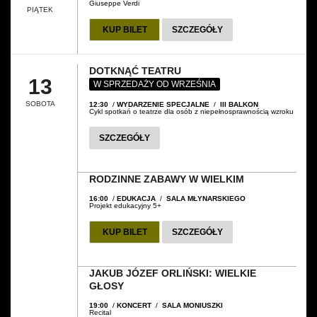
Giuseppe Verdi
PIĄTEK
KUP BILET
SZCZEGÓŁY
DOTKNĄĆ TEATRU
13
W SPRZEDAŻY OD WRZEŚNIA
SOBOTA
12:30
/
WYDARZENIE SPECJALNE
/
III BALKON
Cykl spotkań o teatrze dla osób z niepełnosprawnością wzroku
SZCZEGÓŁY
RODZINNE ZABAWY W WIELKIM
16:00
/
EDUKACJA
/
SALA MŁYNARSKIEGO
Projekt edukacyjny 5+
KUP BILET
SZCZEGÓŁY
JAKUB JÓZEF ORLIŃSKI: WIELKIE
GŁOSY
19:00
/
KONCERT
/
SALA MONIUSZKI
Recital