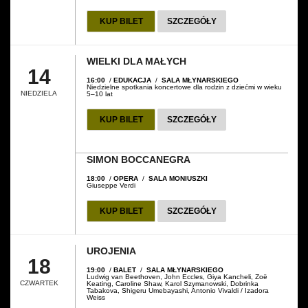
KUP BILET
SZCZEGÓŁY
WIELKI DLA MAŁYCH
14
16:00
/
EDUKACJA
/
SALA MŁYNARSKIEGO
Niedzielne spotkania koncertowe dla rodzin z dziećmi w wieku
NIEDZIELA
5–10 lat
KUP BILET
SZCZEGÓŁY
SIMON BOCCANEGRA
18:00
/
OPERA
/
SALA MONIUSZKI
Giuseppe Verdi
KUP BILET
SZCZEGÓŁY
UROJENIA
18
19:00
/
BALET
/
SALA MŁYNARSKIEGO
Ludwig van Beethoven, John Eccles, Giya Kancheli, Zoë
CZWARTEK
Keating, Caroline Shaw, Karol Szymanowski, Dobrinka
Tabakova, Shigeru Umebayashi, Antonio Vivaldi / Izadora
Weiss