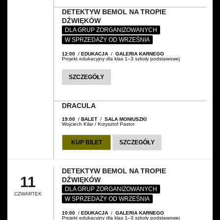
DETEKTYW BEMOL NA TROPIE
DŹWIĘKÓW
DLA GRUP ZORGANIZOWANYCH
W SPRZEDAŻY OD WRZEŚNIA
12:00
/
EDUKACJA
/
GALERIA KARNEGO
Projekt edukacyjny dla klas 1–3 szkoły podstawowej
SZCZEGÓŁY
DRACULA
19:00
/
BALET
/
SALA MONIUSZKI
Wojciech Kilar / Krzysztof Pastor
KUP BILET
SZCZEGÓŁY
DETEKTYW BEMOL NA TROPIE
11
DŹWIĘKÓW
DLA GRUP ZORGANIZOWANYCH
CZWARTEK
W SPRZEDAŻY OD WRZEŚNIA
10:00
/
EDUKACJA
/
GALERIA KARNEGO
Projekt edukacyjny dla klas 1–3 szkoły podstawowej