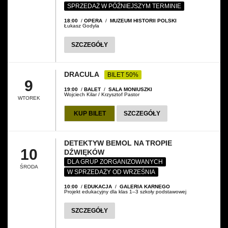
SPRZEDAŻ W PÓŹNIEJSZYM TERMINIE
18:00
/
OPERA
/
MUZEUM HISTORII POLSKI
Łukasz Godyla
SZCZEGÓŁY
DRACULA
BILET 50%
9
19:00
/
BALET
/
SALA MONIUSZKI
Wojciech Kilar / Krzysztof Pastor
WTOREK
KUP BILET
SZCZEGÓŁY
DETEKTYW BEMOL NA TROPIE
10
DŹWIĘKÓW
DLA GRUP ZORGANIZOWANYCH
ŚRODA
W SPRZEDAŻY OD WRZEŚNIA
10:00
/
EDUKACJA
/
GALERIA KARNEGO
Projekt edukacyjny dla klas 1–3 szkoły podstawowej
SZCZEGÓŁY