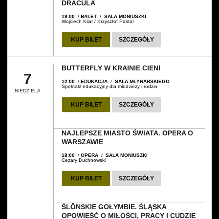
DRACULA
19:00
/
BALET
/
SALA MONIUSZKI
Wojciech Kilar / Krzysztof Pastor
KUP BILET
SZCZEGÓŁY
BUTTERFLY W KRAINIE CIENI
7
12:00
/
EDUKACJA
/
SALA MŁYNARSKIEGO
Spektakl edukacyjny dla młodzieży i rodzin
NIEDZIELA
KUP BILET
SZCZEGÓŁY
NAJLEPSZE MIASTO ŚWIATA. OPERA O
WARSZAWIE
18:00
/
OPERA
/
SALA MONIUSZKI
Cezary Duchnowski
KUP BILET
SZCZEGÓŁY
ŚLŌNSKIE GOŁYMBIE. ŚLĄSKA
OPOWIEŚĆ O MIŁOŚCI, PRACY I CUDZIE