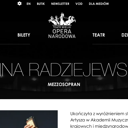
Wybierz
RAST
EN
BUTIK
NEWSLETTER
VOD
DLA MEDIÓW
język
angielski
BILETY
TEATR
DZ
NA RADZIEJEW
MEZZOSOPRAN
Ukończyła z wyróżnieniem st
Artysza w Akademii Muzyczn
krajowych i międzynarodo