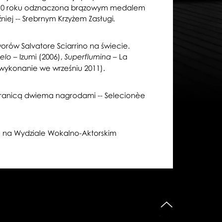
010 roku odznaczona brązowym medalem
niej
-- Srebrnym Krzyżem Zasługi
.
ów Salvatore Sciarrino na świecie.
– Izumi (2006),
– La
elo
Superflumina
ykonanie we wrześniu 2011).
 granicą dwiema nagrodami -- Selecionèe
 na Wydziale Wokalno-Aktorskim
do góry