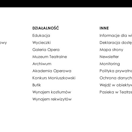
DZIAŁALNOŚĆ
INNE
Edukacja
Informacje dla 
dowy
Wycieczki
Deklaracja dost
Galeria Opera
Mapa strony
Muzeum Teatralne
Newsletter
Archiwum
Monitoring
Akademia Operowa
Polityka prywatn
Konkurs Moniuszkowski
Ochrona danyc
Butik
Wejdź w obiekty
Wynajem kostiumów
Pasieka w Teatrz
Wynajem rekwizytów