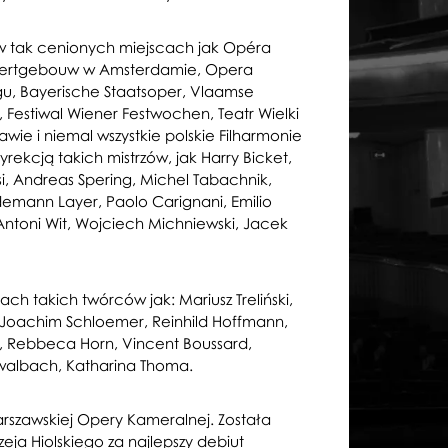
w tak cenionych miejscach jak Opéra
ncertgebouw w Amsterdamie, Opera
gu, Bayerische Staatsoper, Vlaamse
, Festiwal Wiener Festwochen, Teatr Wielki
ie i niemal wszystkie polskie Filharmonie
ekcją takich mistrzów, jak Harry Bicket,
si, Andreas Spering, Michel Tabachnik,
edemann Layer, Paolo Carignani, Emilio
Antoni Wit, Wojciech Michniewski, Jacek
ch takich twórców jak: Mariusz Treliński,
, Joachim Schloemer, Reinhild Hoffmann,
n, Rebbeca Horn, Vincent Boussard,
walbach, Katharina Thoma.
Warszawskiej Opery Kameralnej. Została
eja Hiolskiego za najlepszy debiut