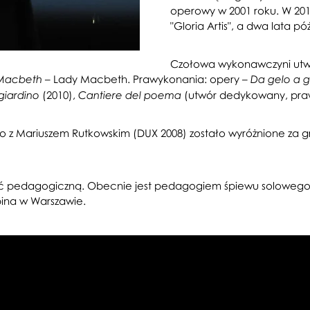
operowy w 2001 roku. W 2
"Gloria Artis", a dwa lata póź
Czołowa wykonawczyni utwor
– Lady Macbeth. Prawykonania: opery –
Macbeth
Da gelo a g
(2010),
(utwór dedykowany, praw
 giardino
Cantiere del poema
go z Mariuszem Rutkowskim (DUX 2008) zostało wyróżnione za
ość pedagogiczną. Obecnie jest pedagogiem śpiewu solowego
ina w Warszawie.