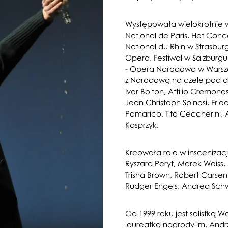
Występowała wielokrotnie 
National de Paris, Het Co
National du Rhin w Strasbur
Opera, Festiwal w Salzburgu
- Opera Narodowa w Warszaw
z Narodową na czele pod dyr
Ivor Bolton, Attilio Cremone
Jean Christoph Spinosi, Fri
Pomarico, Tito Ceccherini, 
Kasprzyk.
Kreowała role w inscenizacja
Ryszard Peryt, Marek Weiss
Trisha Brown, Robert Carse
Rudger Engels, Andrea Sch
Od 1999 roku jest solistką 
laureatką nagrody im. Andrz