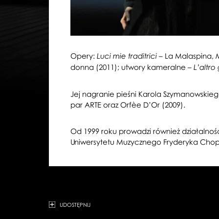
Opery:
– La Malaspina,
Luci mie traditrici
donna (2011); utwory kameralne –
L’altro
Jej nagranie pieśni Karola Szymanowskie
par ARTE oraz Orfèe D’Or (2009).
Od 1999 roku prowadzi również działaln
Uniwersytetu Muzycznego Fryderyka Chop
UDOSTĘPNIJ