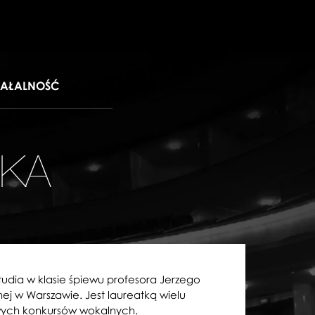
IAŁALNOŚĆ
SKA
udia w klasie śpiewu profesora Jerzego
ej w Warszawie. Jest laureatką wielu
wych konkursów wokalnych.