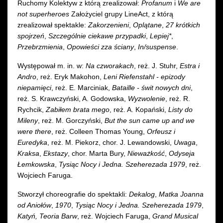
Ruchomy Kolektyw z którą zrealizował:
Profanum
i
We are
not superheroes
Założyciel grupy LineAct, z którą
zrealizował spektakle:
Zakorzenieni
,
Oplątane
,
27 krótkich
spojrzeń
,
Szczególnie ciekawe przypadki
,
Lepiej*
,
Przebrzmienia
,
Opowieści zza ściany
,
In/suspense
.
Występował m. in. w:
Na czworakach
, reż. J. Stuhr,
Estra i
Andro
, reż. Eryk Makohon,
Leni Riefenstahl - epizody
niepamięci
, reż. E. Marciniak,
Bataille - świt nowych dni
,
reż. S. Krawczyński, A. Godowska,
Wyzwolenie
,
reż. R.
Rychcik,
Zabiłem brata mego
, reż. A. Kopański,
Listy do
Mileny
, reż. M. Gorczyński,
But the sun came up and we
were there
, reż. Colleen Thomas Young,
Orfeusz i
Euredyka
, reż. M. Piekorz, chor. J. Lewandowski,
Uwaga
,
Kraksa
,
Ekstazy
, chor. Marta Bury,
Nieważkość
,
Odyseja
Łemkowska
,
Tysiąc Nocy i Jedna. Szeherezada 1979
, reż.
Wojciech Faruga.
Stworzył choreografie do spektakli:
Dekalog
,
Matka Joanna
od Aniołów
,
1970
,
Tysiąc Nocy i Jedna. Szeherezada 1979
,
Katyń, Teoria Barw
, reż. Wojciech Faruga,
Grand Musical