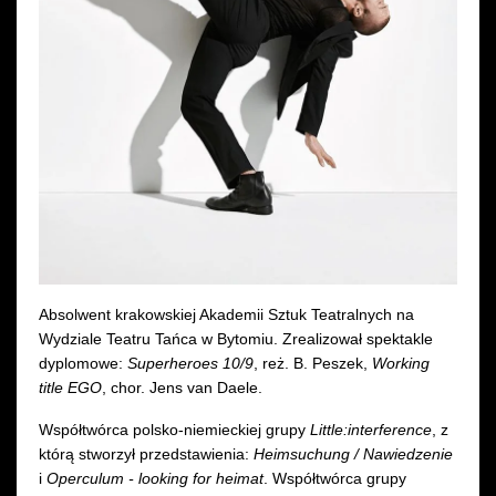
Wynajem kostiumów
Wynajem rekwizytów
Fundusze unijne
Dotacje celowe
Absolwent krakowskiej Akademii Sztuk Teatralnych na
Wydziale Teatru Tańca w Bytomiu. Zrealizował spektakle
dyplomowe:
Superheroes 10/9
, reż. B. Peszek,
Working
title EGO
, chor. Jens van Daele.
Współtwórca polsko-niemieckiej grupy
Little:interference
, z
którą stworzył przedstawienia:
Heimsuchung / Nawiedzenie
i
Operculum - looking for heimat
. Współtwórca grupy