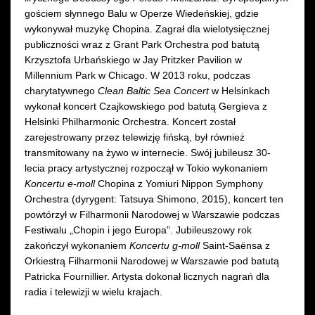
gościem słynnego Balu w Operze Wiedeńskiej, gdzie
wykonywał muzykę Chopina. Zagrał dla wielotysięcznej
publiczności wraz z Grant Park Orchestra pod batutą
Krzysztofa Urbańskiego w Jay Pritzker Pavilion w
Millennium Park w Chicago. W 2013 roku, podczas
charytatywnego
Clean Baltic Sea Concert
w Helsinkach
wykonał koncert Czajkowskiego pod batutą Gergieva z
Helsinki Philharmonic Orchestra. Koncert został
zarejestrowany przez telewizję fińską, był również
transmitowany na żywo w internecie. Swój jubileusz 30-
lecia pracy artystycznej rozpoczął w Tokio wykonaniem
Koncertu e-moll
Chopina z Yomiuri Nippon Symphony
Orchestra (dyrygent: Tatsuya Shimono, 2015), koncert ten
powtórzył w Filharmonii Narodowej w Warszawie podczas
Festiwalu „Chopin i jego Europa”. Jubileuszowy rok
zakończył wykonaniem
Koncertu g-moll
Saint-Saënsa z
Orkiestrą Filharmonii Narodowej w Warszawie pod batutą
Patricka Fournillier. Artysta dokonał licznych nagrań dla
radia i telewizji w wielu krajach.