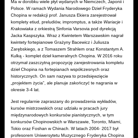
Ma w dorobku wiele płyt wydanych w Niemczech, Japonii i
Polsce. W ramach Wydania Narodowego Dzieł Fryderyka
Chopina w redakcji prof. Janusza Ekiera zarejestrował
komplety etiud, preludiów, impromptus, a także
Wariacje
i
Krakowiaka
z orkiestrą Sinfonia Varsovia pod dyrekcją
Jacka Kaspszyka. Wraz z Kwintetem Warszawskim nagrał
kwintety fortepianowe Grażyny Bacewicz i Juliusza
Zarębskiego, a z Tomaszem Strahlem oraz Konstantym A.
Kulką - komplet dzieł kameralnych Chopina. W 2016 roku
otrzymał zaszczytną propozycję zarejestrowania kompletu
dzieł Chopina na fortepianach współczesnych oraz
historycznych. On sam nazywa to przedsięwzięcie
„projektem życia”, ale planuje zakończyć te nagrania w
okresie 3-4 lat.
Jest regularnie zapraszany do prowadzenia wykładów,
kursów mistrzowskich oraz udziału w pracach jury
międzynarodowych konkursów pianistycznych, w tym
konkursów Chopinowskich w Warszawie, Toronto, Miami,
Tokio oraz Foshan w Chinach. W latach 2004- 2017 był
profesorem Uniwersytetu Muzycznego Fryderyka Chopina