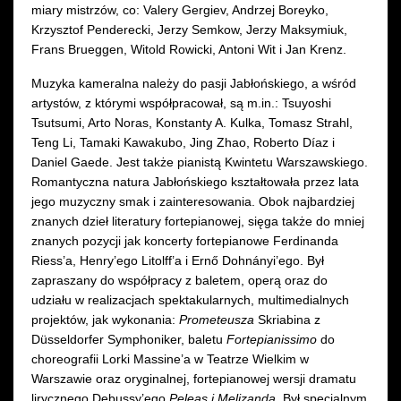
miary mistrzów, co: Valery Gergiev, Andrzej Boreyko,
Krzysztof Penderecki, Jerzy Semkow, Jerzy Maksymiuk,
Frans Brueggen, Witold Rowicki, Antoni Wit i Jan Krenz.
Muzyka kameralna należy do pasji Jabłońskiego, a wśród
artystów, z którymi współpracował, są m.in.: Tsuyoshi
Tsutsumi, Arto Noras, Konstanty A. Kulka, Tomasz Strahl,
Teng Li, Tamaki Kawakubo, Jing Zhao, Roberto Díaz i
Daniel Gaede. Jest także pianistą Kwintetu Warszawskiego.
Romantyczna natura Jabłońskiego kształtowała przez lata
jego muzyczny smak i zainteresowania. Obok najbardziej
znanych dzieł literatury fortepianowej, sięga także do mniej
znanych pozycji jak koncerty fortepianowe Ferdinanda
Riess’a, Henry’ego Litolff’a i Ernő Dohnányi’ego. Był
zapraszany do współpracy z baletem, operą oraz do
udziału w realizacjach spektakularnych, multimedialnych
projektów, jak wykonania:
Prometeusza
Skriabina z
Düsseldorfer Symphoniker, baletu
Fortepianissimo
do
choreografii Lorki Massine’a w Teatrze Wielkim w
Warszawie oraz oryginalnej, fortepianowej wersji dramatu
lirycznego Debussy’ego
Peleas i Melizanda
. Był specjalnym