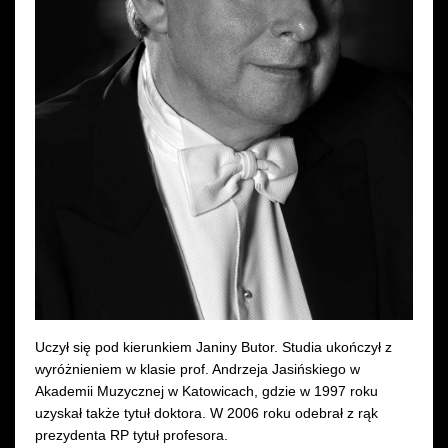
Wynajem kostiumów
Wynajem rekwizytów
Fundusze unijne
Dotacje celowe
Uczył się pod kierunkiem Janiny Butor. Studia ukończył z
wyróżnieniem w klasie prof. Andrzeja Jasińskiego w
Akademii Muzycznej w Katowicach, gdzie w 1997 roku
uzyskał także tytuł doktora. W 2006 roku odebrał z rąk
prezydenta RP tytuł profesora.