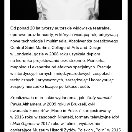
Wynajem kostiumów
Wynajem rekwizytów
Od ponad 20 lat tworzy autorskie widowiska teatralne,
operowe oraz koncerty, w których wiodącą rolę odgrywają
Fundusze unijne
nowe technologie i multimedia
.
Absolwentka prestiżowego
Central Saint Martin’s College of Arts and Design
Dotacje celowe
w Londynie, gdzie w 2008 roku uzyskała dyplom
na kierunku projektowanie przestrzenne. Pionierka
mappingu i ekspertka od efektów specjalnych. Pracuje
w interdyscyplinarnych i międzynarodowych zespołach
technicznych i artystycznych, zarządzając i koordynując
zespoły nierzadko liczące po kilkaset osób
.
Zrealizowała m.in. takie wydarzenia, jak:
Złoty samolot
Pawła Althamera w 2009 roku w Brukseli, cykl
dwunastu koncertów „Made in Polska” zarejestrowany
w 2016 roku w zasobach Ninateki, formaty telewizyjne
Idol
i
Mali Giganci
w 2017 roku w Talinie, wydarzenie
otwierające Muzeum Historii Żydów Polskich „Polin” w 2015