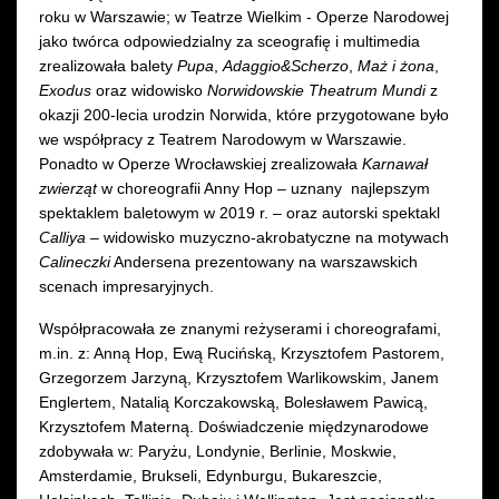
roku w Warszawie; w Teatrze Wielkim - Operze Narodowej
jako twórca odpowiedzialny za sceografię i multimedia
zrealizowała balety
Pupa
,
Adaggio&Scherzo
,
Maż i żona
,
Exodus
oraz widowisko
Norwidowskie Theatrum Mundi
z
okazji 200-lecia urodzin Norwida, które przygotowane było
we współpracy z Teatrem Narodowym w Warszawie.
Ponadto w Operze Wrocławskiej zrealizowała
Karnawał
zwierząt
w choreografii Anny Hop – uznany najlepszym
spektaklem baletowym w 2019 r. – oraz autorski spektakl
Calliya
– widowisko muzyczno-akrobatyczne na motywach
Calineczki
Andersena prezentowany na warszawskich
scenach impresaryjnych.
Współpracowała ze znanymi reżyserami i choreografami,
m.in. z: Anną Hop, Ewą Rucińską, Krzysztofem Pastorem,
Grzegorzem Jarzyną, Krzysztofem Warlikowskim, Janem
Englertem, Natalią Korczakowską, Bolesławem Pawicą,
Krzysztofem Materną. Doświadczenie międzynarodowe
zdobywała w: Paryżu, Londynie, Berlinie, Moskwie,
Amsterdamie, Brukseli, Edynburgu, Bukareszcie,