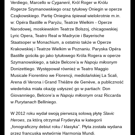
Verdiego, Marcello w
Cyganerii
, Król Roger w
Królu
Rogerze
Szymanowskiego oraz tytułowy Oniegin w operze
Czajkowskiego. Partię Oniegina śpiewał wielokrotnie m.in.
w: Opéra Bastille w Paryżu, Teatrze Wielkim - Operze
Narodowej, moskiewskim Teatrze Bolszoj, chicagowskiej
Lyric Opera, Teatro Real w Madrycie i Bayerische
Staatsoper w Monachium, a ostatnio także w Operze
Krakowskiej i Teatrze Wielkim w Poznaniu. Paryska Opéra
Bastille gościła go jako tytułowego Króla Rogera w operze
Szymanowskiego, a także Belcore’a w
Napoju miłosnym
Donizettiego. Występował również w Teatro Maggio
Musicale Fiorentino we Florencji, mediolańskiej La Scali,
Arena di Verona i Grand Théâtre de Genève, a publiczność
wiedeńska miała okazję usłyszeć go w partiach: Don
Giovanniego, Belcore’a w
Napoju miłosnym
oraz Riccarda
w
Purytanach
Belliniego.
W 2012 roku wydał swoją pierwszą solową płytę
Slavic
Heroes
, za którą otrzymał Fryderyka w kategorii
„fonograficzny debiut roku / klasyka”. Płyta została wydana
przez francuską wytwórnię Harmonia Mundi.