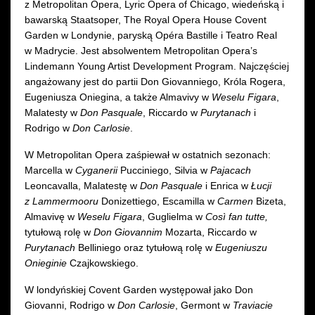
z Metropolitan Opera, Lyric Opera of Chicago, wiedeńską i
bawarską Staatsoper, The Royal Opera House Covent
Garden w Londynie, paryską Opéra Bastille i Teatro Real
w Madrycie. Jest absolwentem Metropolitan Opera’s
Lindemann Young Artist Development Program. Najczęściej
angażowany jest do partii Don Giovanniego, Króla Rogera,
Eugeniusza Oniegina, a także Almavivy w
Weselu Figara
,
Malatesty w
Don Pasquale
, Riccardo w
Purytanach
i
Rodrigo w
Don Carlosie
.
W Metropolitan Opera zaśpiewał w ostatnich sezonach:
Marcella w
Cyganerii
Pucciniego, Silvia w
Pajacach
Leoncavalla, Malatestę w
Don Pasquale
i Enrica w
Łucji
z Lammermooru
Donizettiego, Escamilla w
Carmen
Bizeta,
Almavivę w
Weselu Figara
, Guglielma w
Così fan tutte,
tytułową rolę w
Don Giovannim
Mozarta, Riccardo w
Purytanach
Belliniego oraz tytułową rolę w
Eugeniuszu
Onieginie
Czajkowskiego.
W londyńskiej Covent Garden występował jako Don
Giovanni, Rodrigo w
Don Carlosie
, Germont w
Traviacie