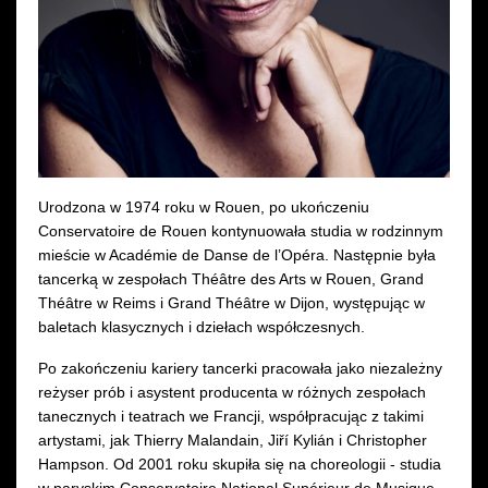
Wynajem kostiumów
Wynajem rekwizytów
Fundusze unijne
Dotacje celowe
Urodzona w 1974 roku w Rouen, po ukończeniu
Conservatoire de Rouen kontynuowała studia w rodzinnym
mieście w Académie de Danse de l’Opéra. Następnie była
tancerką w zespołach Théâtre des Arts w Rouen, Grand
Théâtre w Reims i Grand Théâtre w Dijon, występując w
baletach klasycznych i dziełach współczesnych.
Po zakończeniu kariery tancerki pracowała jako niezależny
reżyser prób i asystent producenta w różnych zespołach
tanecznych i teatrach we Francji, współpracując z takimi
artystami, jak Thierry Malandain, Jiří Kylián i Christopher
Hampson. Od 2001 roku skupiła się na choreologii - studia
w paryskim Conservatoire National Supérieur de Musique