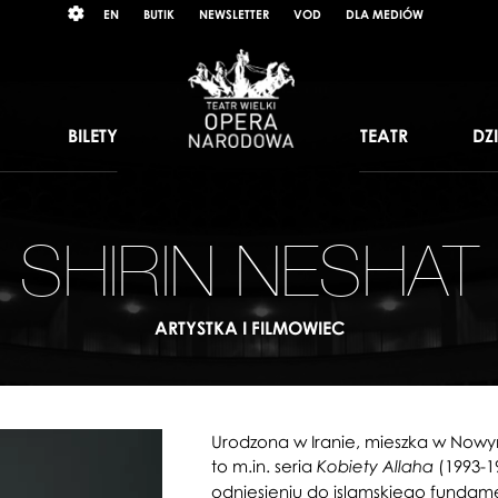
Wybierz
RAST
EN
BUTIK
NEWSLETTER
VOD
DLA MEDIÓW
język
angielski
BILETY
TEATR
DZ
SHIRIN NESHAT
ARTYSTKA I FILMOWIEC
Urodzona w Iranie, mieszka w Nowym
to m.in. seria
(1993-1
Kobiety Allaha
odniesieniu do islamskiego fundame