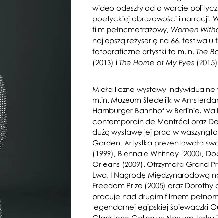
wideo odeszły od otwarcie polityczny
poetyckiej obrazowości i narracji. 
film pełnometrażowy,
Women With
najlepszą reżyserię na 66. festiwal
fotograficzne artystki to m.in.
The Bo
(2013) i
(2015)
The Home of My Eyes
Miała liczne wystawy indywidualne 
m.in. Muzeum Stedelijk w Amsterdam
Hamburger Bahnhof w Berlinie, Walk
contemporain de Montréal oraz Detro
dużą wystawę jej prac w waszyngto
Garden. Artystka prezentowała swoj
(1999), Biennale Whitney (2000), D
Orleans (2009). Otrzymała Grand Pr
Lwa, I Nagrodę Międzynarodową na 
Freedom Prize (2005) oraz Dorothy an
pracuje nad drugim filmem pełnome
legendarnej egipskiej śpiewaczki O
Gladstone Gallery w Nowym Jorku i 