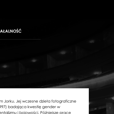
IAŁALNOŚĆ
 Jorku. Jej wczesne dzieła fotograficzne
997) badająca kwestię gender w
ntalizmu i bojowości. Późniejsze prace