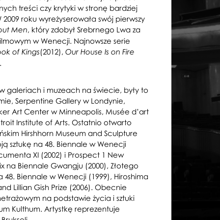
ch treści czy krytyki w stronę bardziej
W 2009 roku wyreżyserowała swój pierwszy
, który zdobył Srebrnego Lwa za
out Men
u filmowym w Wenecji. Najnowsze serie
(2012),
ok of Kings
Our House Is on Fire
.
w galeriach i muzeach na świecie, były to
ie, Serpentine Gallery w Londynie,
er Art Center w Minneapolis, Musée d’art
it Institute of Arts. Ostatnio otwarto
ńskim Hirshhorn Museum and Sculpture
ą sztukę na 48. Biennale w Wenecji
ocumenta XI (2002) i Prospect 1 New
ix na Biennale Gwangju (2000), Złotego
48. Biennale w Wenecji (1999), Hiroshima
d Lillian Gish Prize (2006). Obecnie
trażowym na podstawie życia i sztuki
um Kulthum. Artystkę reprezentuje
Brukseli.