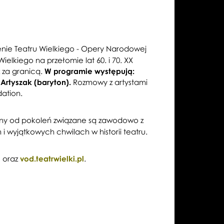
nie Teatru Wielkiego - Opery Narodowej
elkiego na przełomie lat 60. i 70. XX
ż za granicą.
W programie występują:
Artyszak (baryton).
Rozmowy z artystami
dation.
ziny od pokoleń związane są zawodowo z
wyjątkowych chwilach w historii teatru.
l
oraz
vod.teatrwielki.pl
.