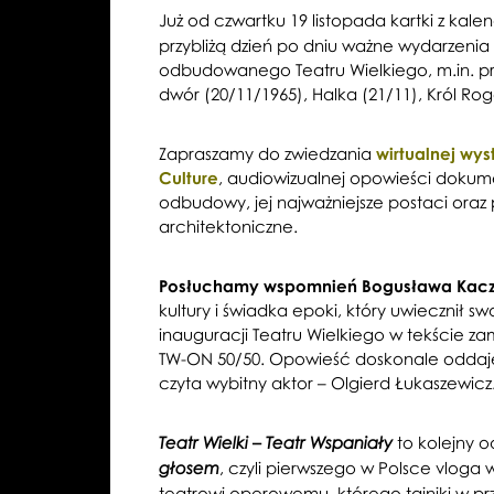
Już od czwartku 19 listopada kartki z kale
przybliżą dzień po dniu ważne wydarzenia 
odbudowanego Teatru Wielkiego, m.in. pre
dwór (20/11/1965), Halka (21/11), Król Rog
Zapraszamy do zwiedzania
wirtualnej wy
Culture
, audiowizualnej opowieści dokume
odbudowy, jej najważniejsze postaci oraz 
architektoniczne.
Posłuchamy wspomnień Bogusława Kacz
kultury i świadka epoki, który uwiecznił s
inauguracji Teatru Wielkiego w tekście za
TW-ON 50/50. Opowieść doskonale oddaje 
czyta wybitny aktor – Olgierd Łukaszewicz
to kolejny o
Teatr Wielki – Teatr Wspaniały
, czyli pierwszego w Polsce vloga
głosem
teatrowi operowemu, którego tajniki w p