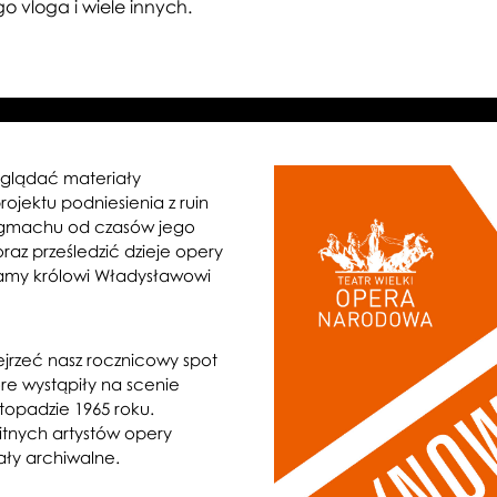
o vloga i wiele innych.
lądać materiały
rojektu podniesienia z ruin
ię gmachu od czasów jego
raz prześledzić dzieje opery
amy królowi Władysławowi
jrzeć nasz rocznicowy spot
re wystąpiły na scenie
stopadzie 1965 roku.
tnych artystów opery
ały archiwalne.