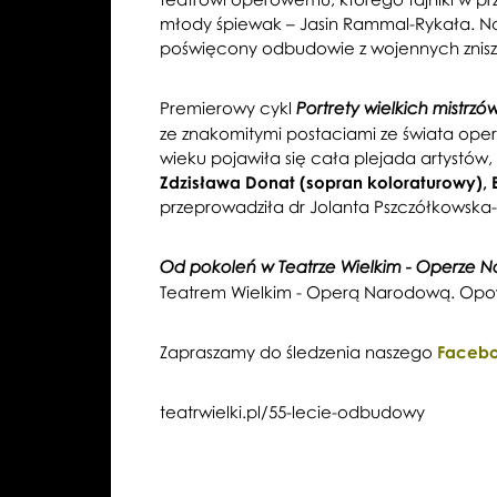
młody śpiewak – Jasin Rammal-Rykała. Naj
poświęcony odbudowie z wojennych zniszc
Premierowy cykl
Portrety wielkich mistrzó
ze znakomitymi postaciami ze świata opery,
wieku pojawiła się cała plejada artystów, 
Zdzisława Donat (sopran koloraturowy), B
przeprowadziła dr Jolanta Pszczółkowska-P
Od pokoleń w Teatrze Wielkim - Operze 
Teatrem Wielkim - Operą Narodową. Opowi
Zapraszamy do śledzenia naszego
Faceb
teatrwielki.pl/55-lecie-odbudowy