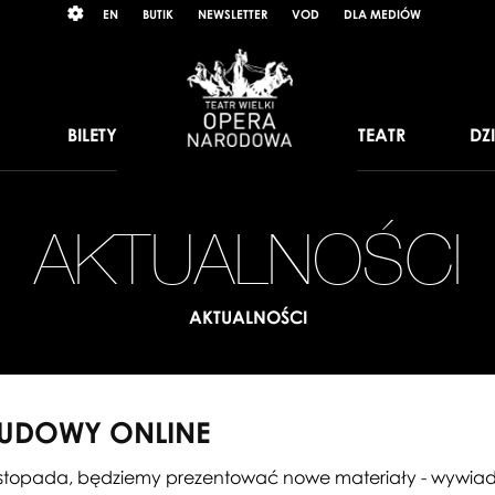
Wybierz
RAST
EN
BUTIK
NEWSLETTER
VOD
DLA MEDIÓW
język
angielski
BILETY
TEATR
DZ
AKTUALNOŚCI
AKTUALNOŚCI
BUDOWY ONLINE
listopada, będziemy prezentować nowe materiały - wywia