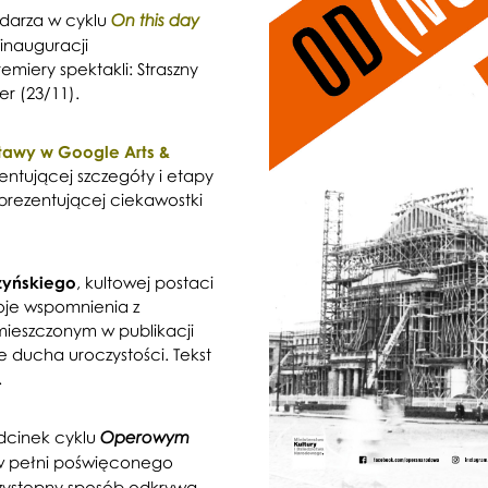
ndarza w cyklu
On this day
inauguracji
miery spektakli: Straszny
er (23/11).
stawy w Google Arts &
ntującej szczegóły i etapy
prezentującej ciekawostki
yńskiego
, kultowej postaci
woje wspomnienia z
mieszczonym w publikacji
ducha uroczystości. Tekst
.
dcinek cyklu
Operowym
 w pełni poświęconego
rzystępny sposób odkrywa