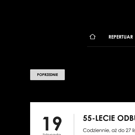
KONT
REPERTUAR
POPRZEDNIE
19
55-LECIE OD
Codziennie, aż do 27 
listopada