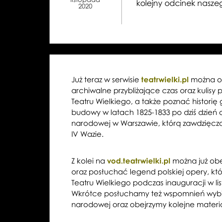
kolejny odcinek naszeg
2020
Już teraz w serwisie
teatrwielki.pl
można og
archiwalne przybliżające czas oraz kulisy p
Teatru Wielkiego, a także poznać histor
budowy w latach 1825-1833 po dziś dzień o
narodowej w Warszawie, którą zawdzięcz
IV Wazie.
Z kolei na
vod.teatrwielki.pl
można już obe
oraz posłuchać legend polskiej opery, któ
Teatru Wielkiego podczas inauguracji w li
Wkrótce posłuchamy też wspomnień wybi
narodowej oraz obejrzymy kolejne materi