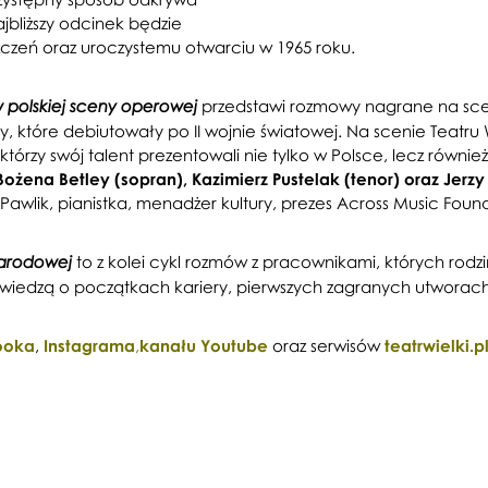
bliższy odcinek będzie
zeń oraz uroczystemu otwarciu w 1965 roku.
przedstawi rozmowy nagrane na sce
w polskiej sceny operowej
 które debiutowały po II wojnie światowej. Na scenie Teatru Wi
którzy swój talent prezentowali nie tylko w Polsce, lecz równie
ożena Betley (sopran), Kazimierz Pustelak (tenor) oraz Jerzy 
awlik, pianistka, menadżer kultury, prezes Across Music Foun
to z kolei cykl rozmów z pracownikami, których rod
Narodowej
edzą o początkach kariery, pierwszych zagranych utworach i 
ooka
,
Instagrama
,
kanału Youtube
oraz serwisów
teatrwielki.p