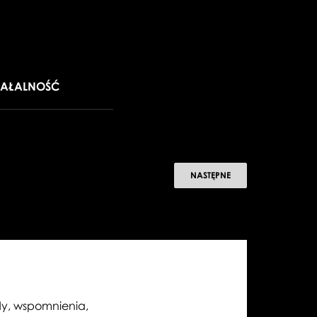
IAŁALNOŚĆ
55-
NASTĘPNE
lecie
odbudowy
online
dy, wspomnienia,