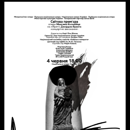
Wynajem kostiumów
Wynajem rekwizytów
Fundusze unijne
Dotacje celowe