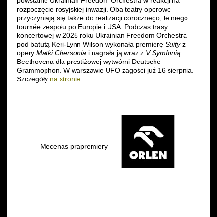
powstanie Ukrainian Freedom Orchestra w reakcji na
rozpoczęcie rosyjskiej inwazji. Oba teatry operowe
przyczyniają się także do realizacji corocznego, letniego
tournée zespołu po Europie i USA. Podczas trasy
koncertowej w 2025 roku Ukrainian Freedom Orchestra
pod batutą Keri-Lynn Wilson wykonała premierę
Suity
z
opery
Matki Chersonia
i nagrała ją wraz z
V Symfonią
Beethovena dla prestiżowej wytwórni Deutsche
Grammophon. W warszawie UFO zagości już 16 sierpnia.
Szczegóły
na stronie
.
Mecenas prapremiery