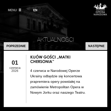
Kup bilet
Wybierz
język
angielski
MENU
Wystawy 2026/27
EN
Informacje dla widzów
DZIAŁALNOŚĆ
Aktualności
VOD
Zwroty biletów
Polski Balet Narodowy
Edukacja
KIJÓW
Cennik w sezonie 2026/27
GOŚCI
Ludzie
AKTUALNOŚCI
Wycieczki
„MATKI
POPRZEDNIE
NASTĘPNE
Miejsce
CHERSONIA”
Galeria Opera
KIJÓW GOŚCI „MATKI
Kulisy
CHERSONIA”
01
Muzeum Teatralne
czerwca
4 czerwca w Narodowej Operze
Historia
2026
Akademia Operowa
Ukrainy odbędzie się koncertowa
prapremiera opery powstałej na
Kontakt
Konkurs Moniuszkowski
zamówienie Metropolitan Opera w
Nowym Jorku oraz naszego Teatru.
Dla mediów
Organizacja imprez