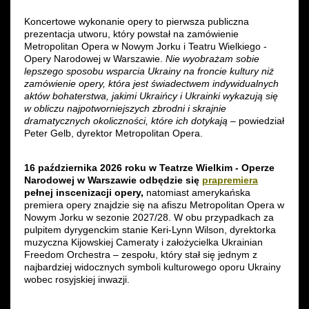
Koncertowe wykonanie opery to pierwsza publiczna
prezentacja utworu, który powstał na zamówienie
Metropolitan Opera w Nowym Jorku i Teatru Wielkiego -
Opery Narodowej w Warszawie.
Nie wyobrażam sobie
lepszego sposobu wsparcia Ukrainy na froncie kultury niż
zamówienie opery, która jest świadectwem indywidualnych
aktów bohaterstwa, jakimi Ukraińcy i Ukrainki wykazują się
w obliczu najpotworniejszych zbrodni i skrajnie
dramatycznych okoliczności, które ich dotykają
– powiedział
Peter Gelb, dyrektor Metropolitan Opera.
16 października 2026 roku w Teatrze Wielkim - Operze
Narodowej w Warszawie odbędzie się
prapremiera
pełnej inscenizacji opery,
natomiast amerykańska
premiera opery znajdzie się na afiszu Metropolitan Opera w
Nowym Jorku w sezonie 2027/28. W obu przypadkach za
pulpitem dyrygenckim stanie Keri-Lynn Wilson, dyrektorka
muzyczna Kijowskiej Cameraty i założycielka Ukrainian
Freedom Orchestra – zespołu, który stał się jednym z
najbardziej widocznych symboli kulturowego oporu Ukrainy
wobec rosyjskiej inwazji.