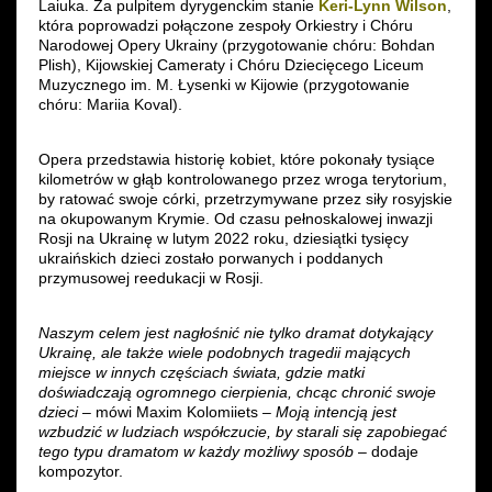
Laiuka. Za pulpitem dyrygenckim stanie
Keri-Lynn Wilson
,
która poprowadzi połączone zespoły Orkiestry i Chóru
Narodowej Opery Ukrainy (przygotowanie chóru: Bohdan
Plish), Kijowskiej Cameraty i Chóru Dziecięcego Liceum
Muzycznego im. M. Łysenki w Kijowie (przygotowanie
chóru: Mariia Koval).
Opera przedstawia historię kobiet, które pokonały tysiące
kilometrów w głąb kontrolowanego przez wroga terytorium,
by ratować swoje córki, przetrzymywane przez siły rosyjskie
na okupowanym Krymie. Od czasu pełnoskalowej inwazji
Rosji na Ukrainę w lutym 2022 roku, dziesiątki tysięcy
ukraińskich dzieci zostało porwanych i poddanych
przymusowej reedukacji w Rosji.
Naszym celem jest nagłośnić nie tylko dramat dotykający
Ukrainę, ale także wiele podobnych tragedii mających
miejsce w innych częściach świata, gdzie matki
doświadczają ogromnego cierpienia, chcąc chronić swoje
dzieci
– mówi Maxim Kolomiiets –
Moją intencją jest
wzbudzić w ludziach współczucie, by starali się zapobiegać
tego typu dramatom w każdy możliwy sposób
– dodaje
kompozytor.