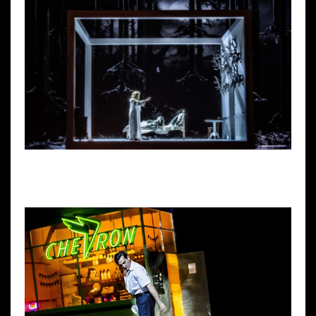
Wynajem kostiumów
Wynajem rekwizytów
Fundusze unijne
Dotacje celowe