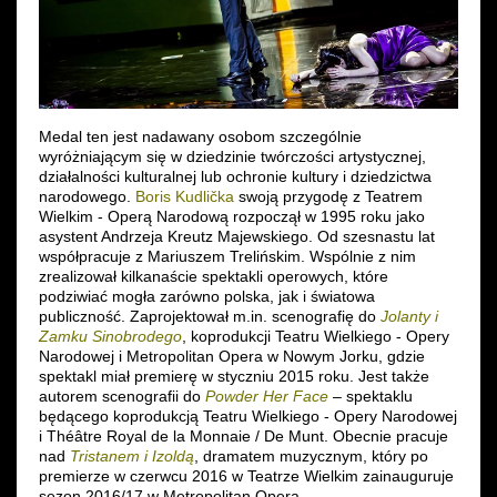
Medal ten jest nadawany osobom szczególnie
wyróżniającym się w dziedzinie twórczości artystycznej,
działalności kulturalnej lub ochronie kultury i dziedzictwa
narodowego.
Boris Kudlička
swoją przygodę z Teatrem
Wielkim - Operą Narodową rozpoczął w 1995 roku jako
asystent Andrzeja Kreutz Majewskiego. Od szesnastu lat
współpracuje z Mariuszem Trelińskim. Wspólnie z nim
zrealizował kilkanaście spektakli operowych, które
podziwiać mogła zarówno polska, jak i światowa
publiczność. Zaprojektował m.in. scenografię do
Jolanty i
Zamku Sinobrodego
, koprodukcji Teatru Wielkiego - Opery
Narodowej i Metropolitan Opera w Nowym Jorku, gdzie
spektakl miał premierę w styczniu 2015 roku. Jest także
autorem scenografii do
Powder Her Face
– spektaklu
będącego koprodukcją Teatru Wielkiego - Opery Narodowej
i Théâtre Royal de la Monnaie / De Munt. Obecnie pracuje
nad
Tristanem i Izoldą
, dramatem muzycznym, który po
premierze w czerwcu 2016 w Teatrze Wielkim zainauguruje
sezon 2016/17 w Metropolitan Opera.