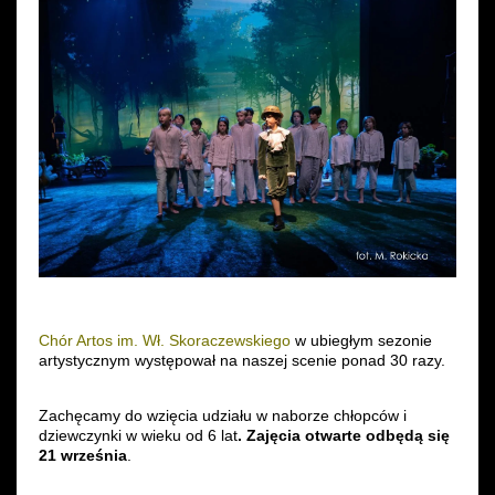
Wynajem kostiumów
Wynajem rekwizytów
Fundusze unijne
Dotacje celowe
Chór Artos im. Wł. Skoraczewskiego
w ubiegłym sezonie
artystycznym występował na naszej scenie ponad 30 razy.
Zachęcamy do wzięcia udziału w naborze chłopców i
dziewczynki w wieku od 6 lat
. Zajęcia otwarte odbędą się
21 września
.