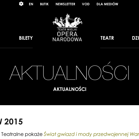
Wybierz
RAST
EN
BUTIK
NEWSLETTER
VOD
DLA MEDIÓW
język
angielski
BILETY
TEATR
DZ
AKTUALNOŚCI
AKTUALNOŚCI
 2015
 Teatralne pokaże
Świat gwiazd i mody przedwojennej Wa