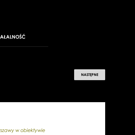
IAŁALNOŚĆ
Noc
NASTĘPNE
Muzeów
2015
rszawy w obiektywie