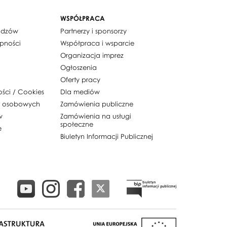
WSPÓŁPRACA
widzów
Partnerzy i sponsorzy
ępności
Współpraca i wsparcie
Organizacja imprez
Ogłoszenia
Oferty pracy
ości / Cookies
Dla mediów
h osobowych
Zamówienia publiczne
w
Zamówienia na usługi
społeczne
e
Biuletyn Informacji Publicznej