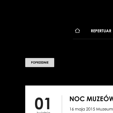
KONT
REPERTUAR
POPRZEDNIE
01
NOC MUZEÓW
16 maja 2015 Muzeum
kwietnia