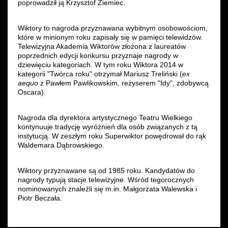
poprowadził ją Krzysztof Ziemiec.
Wynajem kostiumów
Wiktory to nagroda przyznawana wybitnym osobowościom,
które w minionym roku zapisały się w pamięci telewidzów.
Wynajem rekwizytów
Telewizyjna Akademia Wiktorów złożona z laureatów
poprzednich edycji konkursu przyznaje nagrody w
Fundusze unijne
dziewięciu kategoriach. W tym roku Wiktora 2014 w
kategorii "Twórca roku" otrzymał Mariusz Treliński (
ex
aequo
z Pawłem Pawlikowskim, reżyserem "Idy", zdobywcą
Dotacje celowe
Oscara).
Nagroda dla dyrektora artystycznego Teatru Wielkiego
kontynuuje tradycję wyróżnień dla osób związanych z tą
instytucją. W zeszłym roku Superwiktor powędrował do rąk
Waldemara Dąbrowskiego.
Wiktory przyznawane są od 1985 roku. Kandydatów do
nagrody typują stacje telewizyjne. Wśród tegorocznych
nominowanych znaleźli się m.in. Małgorzata Walewska i
Piotr Beczała.