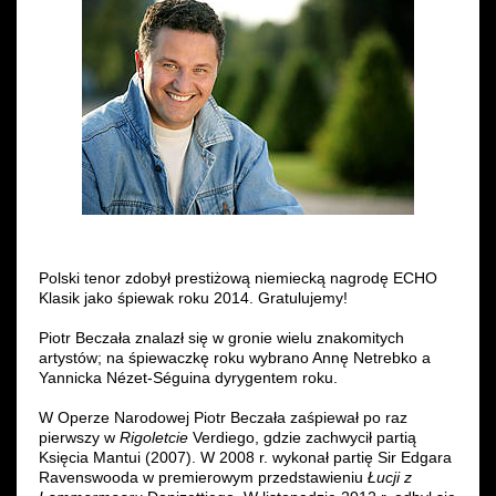
Wynajem kostiumów
Wynajem rekwizytów
Fundusze unijne
Dotacje celowe
Polski tenor zdobył prestiżową niemiecką nagrodę ECHO
Klasik jako śpiewak roku 2014. Gratulujemy!
Piotr Beczała znalazł się w gronie wielu znakomitych
artystów; na śpiewaczkę roku wybrano Annę Netrebko a
Yannicka Nézet-Séguina dyrygentem roku.
W Operze Narodowej Piotr Beczała zaśpiewał po raz
pierwszy w
Rigoletcie
Verdiego, gdzie zachwycił partią
Księcia Mantui (2007). W 2008 r. wykonał partię Sir Edgara
Ravenswooda w premierowym przedstawieniu
Łucji z