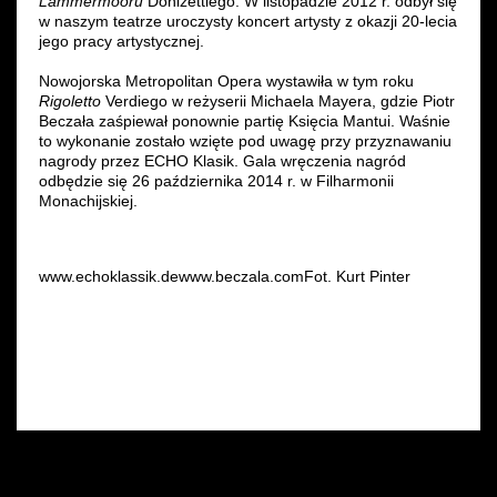
Lammermooru
Donizettiego. W listopadzie 2012 r. odbył się
w naszym teatrze uroczysty koncert artysty z okazji 20-lecia
jego pracy artystycznej.
Nowojorska Metropolitan Opera wystawiła w tym roku
Rigoletto
Verdiego w reżyserii Michaela Mayera, gdzie Piotr
Beczała zaśpiewał ponownie partię Księcia Mantui. Waśnie
to wykonanie zostało wzięte pod uwagę przy przyznawaniu
nagrody przez ECHO Klasik. Gala wręczenia nagród
odbędzie się 26 października 2014 r. w Filharmonii
Monachijskiej.
www.echoklassik.dewww.beczala.comFot. Kurt Pinter