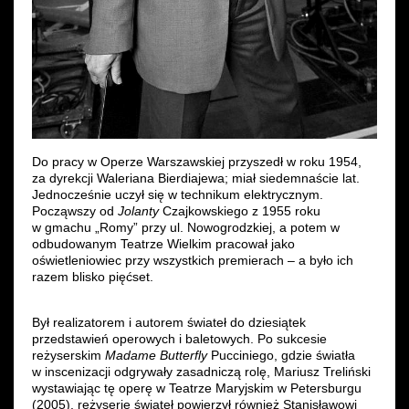
Do pracy w Operze Warszawskiej przyszedł w roku 1954,
za dyrekcji Waleriana Bierdiajewa; miał siedemnaście lat.
Jednocześnie uczył się w technikum elektrycznym.
Począwszy od
Jolanty
Czajkowskiego z 1955 roku
w gmachu „Romy” przy ul. Nowogrodzkiej, a potem w
odbudowanym Teatrze Wielkim pracował jako
oświetleniowiec przy wszystkich premierach – a było ich
razem blisko pięćset.
Był realizatorem i autorem świateł do dziesiątek
przedstawień operowych i baletowych. Po sukcesie
reżyserskim
Madame Butterfly
Pucciniego, gdzie światła
w inscenizacji odgrywały zasadniczą rolę, Mariusz Treliński
wystawiając tę operę w Teatrze Maryjskim w Petersburgu
(2005), reżyserię świateł powierzył również Stanisławowi