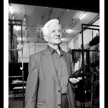
Wynajem kostiumów
Wynajem rekwizytów
Fundusze unijne
Dotacje celowe