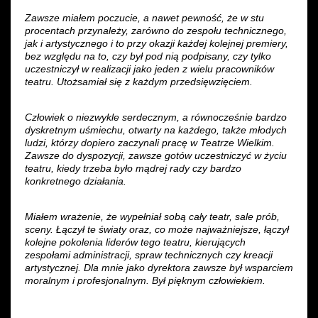
Zawsze miałem poczucie, a nawet pewność, że w stu
procentach przynależy, zarówno do zespołu technicznego,
jak i artystycznego i to przy okazji każdej kolejnej premiery,
bez względu na to, czy był pod nią podpisany, czy tylko
uczestniczył w realizacji jako jeden z wielu pracowników
teatru. Utożsamiał się z każdym przedsięwzięciem.
Człowiek o niezwykle serdecznym, a równocześnie bardzo
dyskretnym uśmiechu, otwarty na każdego, także młodych
ludzi, którzy dopiero zaczynali pracę w Teatrze Wielkim.
Zawsze do dyspozycji, zawsze gotów uczestniczyć w życiu
teatru, kiedy trzeba było mądrej rady czy bardzo
konkretnego działania.
Miałem wrażenie, że wypełniał sobą cały teatr, sale prób,
sceny. Łączył te światy oraz, co może najważniejsze, łączył
kolejne pokolenia liderów tego teatru, kierujących
zespołami administracji, spraw technicznych czy kreacji
artystycznej. Dla mnie jako dyrektora zawsze był wsparciem
moralnym i profesjonalnym. Był pięknym człowiekiem.
___