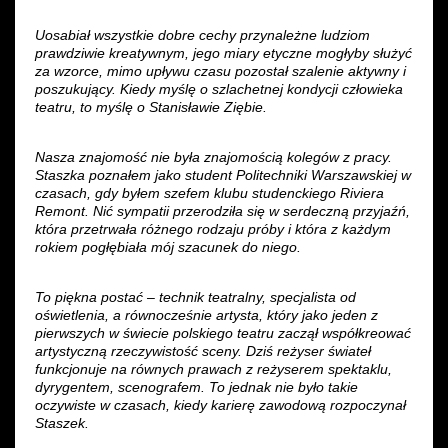
Uosabiał wszystkie dobre cechy przynależne ludziom
prawdziwie kreatywnym, jego miary etyczne mogłyby służyć
za wzorce, mimo upływu czasu pozostał szalenie aktywny i
poszukujący. Kiedy myślę o szlachetnej kondycji człowieka
teatru, to myślę o Stanisławie Ziębie.
Nasza znajomość nie była znajomością kolegów z pracy.
Staszka poznałem jako student Politechniki Warszawskiej w
czasach, gdy byłem szefem klubu studenckiego Riviera
Remont. Nić sympatii przerodziła się w serdeczną przyjaźń,
która przetrwała różnego rodzaju próby i która z każdym
rokiem pogłębiała mój szacunek do niego.
To piękna postać – technik teatralny, specjalista od
oświetlenia, a równocześnie artysta, który jako jeden z
pierwszych w świecie polskiego teatru zaczął współkreować
artystyczną rzeczywistość sceny. Dziś reżyser świateł
funkcjonuje na równych prawach z reżyserem spektaklu,
dyrygentem, scenografem. To jednak nie było takie
oczywiste w czasach, kiedy karierę zawodową rozpoczynał
Staszek.