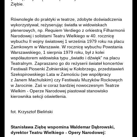
Ziębie.
Równolegle do praktyki w teatrze, zdobyte doświadczenia
wykorzystywał, reżyserując światła w widowiskach
plenerowych, np.
Requiem
Verdiego z orkiestrą Filharmonii
Narodowej i solistami Teatru Wielkiego w 40. rocznicę
wybuchu II wojny światowej 1 września 1979 roku na placu
Zamkowym w Warszawie. W rocznicę wybuchu Powstania
Warszawskiego, 1 sierpnia 1979 roku, był z kolei
współautorem widowiska typu „światło i dźwięk” na placu
Teatralnym. Zapraszano go do reżyserii świateł koncertów
Festiwali Piosenki Żołnierskiej w Kołobrzegu, przedstawień
Szekspirowskiego Lata w Zamościu (we współpracy
z Janem Machulskim) czy Festiwalu Muzyków Rockowych
w Jarocinie. Zaś w coraz bardziej nowoczesnym Teatrze
Wielkim - Operze Narodowej piastował stanowisko
kierownika sekcji oświetlenia.
fot. Krzysztof Bieliński
Stanisława Ziębę wspomina Waldemar Dąbrowski,
dyrektor Teatru Wielkiego - Opery Narodowej: