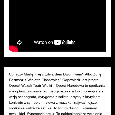
Wynajem kostiumów
Wynajem rekwizytów
Fundusze unijne
Dotacje celowe
Co łączy Martę Frej z Edwardem Dwurnikiem? Albo Zofię
Posmysz z Wiolettą Chodowicz? Odpowiedź jest prosta –
Opera! Wszak Teatr Wielki – Opera Narodowa to spotkania
wielopłaszczyznowe: koncepcji reżysera lub choreografa z
wizją scenografa, dyrygenta z solistą, artysty z krytykiem,
konkretu z symbolem, słowa z muzyką i najważniejsze –
spotkanie widza ze sztuką. To forum dialogu, wymiany
myśli, idei. Synestezja sztuk. To najdoskonalsze wcielenie