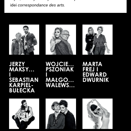
idei
correspondance des arts.
JERZY
WOJCIECH
MARTA
MAKSYMIUK
PSZONIAK
FREJ I
I
I
EDWARD
SEBASTIAN
MAŁGORZATA
DWURNIK
KARPIEL-
WALEWSKA
BUŁECKA