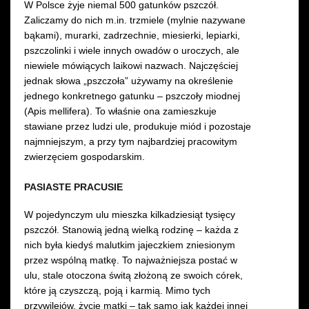
W Polsce żyje niemal 500 gatunków pszczół.
Zaliczamy do nich m.in. trzmiele (mylnie nazywane
Wynajem kostiumów
bąkami), murarki, zadrzechnie, miesierki, lepiarki,
pszczolinki i wiele innych owadów o uroczych, ale
Wynajem rekwizytów
niewiele mówiących laikowi nazwach. Najczęściej
jednak słowa „pszczoła” używamy na określenie
Fundusze unijne
jednego konkretnego gatunku – pszczoły miodnej
(Apis mellifera). To właśnie ona zamieszkuje
Dotacje celowe
stawiane przez ludzi ule, produkuje miód i pozostaje
najmniejszym, a przy tym najbardziej pracowitym
zwierzęciem gospodarskim.
PASIASTE PRACUSIE
W pojedynczym ulu mieszka kilkadziesiąt tysięcy
pszczół. Stanowią jedną wielką rodzinę – każda z
nich była kiedyś malutkim jajeczkiem zniesionym
przez wspólną matkę. To najważniejsza postać w
ulu, stale otoczona świtą złożoną ze swoich córek,
które ją czyszczą, poją i karmią. Mimo tych
przywilejów, życie matki – tak samo jak każdej innej