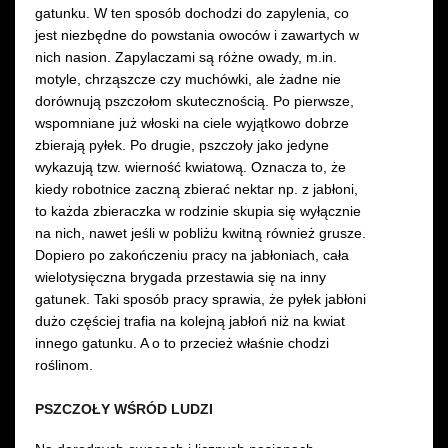
gatunku. W ten sposób dochodzi do zapylenia, co
jest niezbędne do powstania owoców i zawartych w
nich nasion. Zapylaczami są różne owady, m.in.
motyle, chrząszcze czy muchówki, ale żadne nie
dorównują pszczołom skutecznością. Po pierwsze,
wspomniane już włoski na ciele wyjątkowo dobrze
zbierają pyłek. Po drugie, pszczoły jako jedyne
wykazują tzw. wierność kwiatową. Oznacza to, że
kiedy robotnice zaczną zbierać nektar np. z jabłoni,
to każda zbieraczka w rodzinie skupia się wyłącznie
na nich, nawet jeśli w pobliżu kwitną również grusze.
Dopiero po zakończeniu pracy na jabłoniach, cała
wielotysięczna brygada przestawia się na inny
gatunek. Taki sposób pracy sprawia, że pyłek jabłoni
dużo częściej trafia na kolejną jabłoń niż na kwiat
innego gatunku. A o to przecież właśnie chodzi
roślinom.
PSZCZOŁY WŚRÓD LUDZI