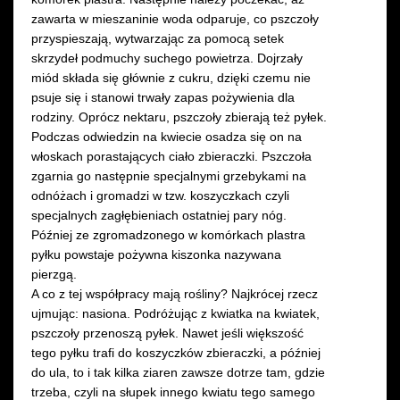
zawarta w mieszaninie woda odparuje, co pszczoły
przyspieszają, wytwarzając za pomocą setek
skrzydeł podmuchy suchego powietrza. Dojrzały
miód składa się głównie z cukru, dzięki czemu nie
psuje się i stanowi trwały zapas pożywienia dla
rodziny. Oprócz nektaru, pszczoły zbierają też pyłek.
Podczas odwiedzin na kwiecie osadza się on na
włoskach porastających ciało zbieraczki. Pszczoła
zgarnia go następnie specjalnymi grzebykami na
odnóżach i gromadzi w tzw. koszyczkach czyli
specjalnych zagłębieniach ostatniej pary nóg.
Później ze zgromadzonego w komórkach plastra
pyłku powstaje pożywna kiszonka nazywana
pierzgą.
A co z tej współpracy mają rośliny? Najkrócej rzecz
ujmując: nasiona. Podróżując z kwiatka na kwiatek,
pszczoły przenoszą pyłek. Nawet jeśli większość
tego pyłku trafi do koszyczków zbieraczki, a później
do ula, to i tak kilka ziaren zawsze dotrze tam, gdzie
trzeba, czyli na słupek innego kwiatu tego samego