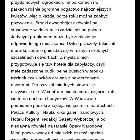
przydomowych ogródkach, na balkonach i w
parkach rośnie ogromne bogactwo najróżniejszych
kwiatów, więc o każdej porze roku można zdobyć
pożywienie. Środki owadobójcze również są
stosowane wielokrotnie rzadziej niż na polach.
Jedynym problemem może być znalezienie
odpowiedniego mieszkania. Dzikie pszczoły, takie jak
murarki, chętnie gnieżdżą się w różnych drobnych
szczelinach i otworkach. Z myślą o nich
przygotowuje się tzw. hotele dla zapylaczy, czyli
małe zadaszone budki pełne pustych w środku
trzcinek czy klocków drewna z nawierconymi
otworami. Dla pszczół miodnych stawia się
oczywiście ule. W centrum miasta coraz częściej robi
się to na dachach budynków. W Warszawie
podniebne pasieki znajdują się już m.in. na dachach
Pałacu Kultury i Nauki, kilku galerii handlowych,
Hotelu Regent, redakcji Gazety Wyborczej, a od
niedawna również na tarasie Opery Narodowej.
Miód pozyskiwany od miejskich pszczół spełnia
wszystkie normy jakości, a swój niepowtarzalny