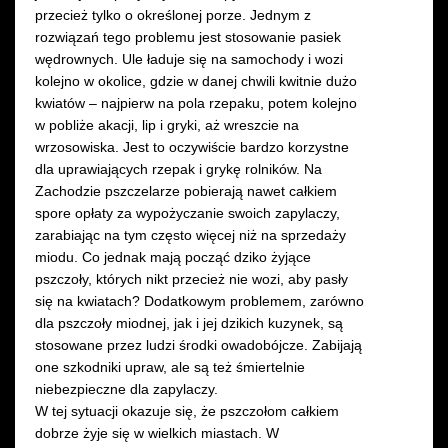
przecież tylko o określonej porze. Jednym z
rozwiązań tego problemu jest stosowanie pasiek
wędrownych. Ule ładuje się na samochody i wozi
kolejno w okolice, gdzie w danej chwili kwitnie dużo
kwiatów – najpierw na pola rzepaku, potem kolejno
w pobliże akacji, lip i gryki, aż wreszcie na
wrzosowiska. Jest to oczywiście bardzo korzystne
dla uprawiających rzepak i grykę rolników. Na
Zachodzie pszczelarze pobierają nawet całkiem
spore opłaty za wypożyczanie swoich zapylaczy,
zarabiając na tym często więcej niż na sprzedaży
miodu. Co jednak mają począć dziko żyjące
pszczoły, których nikt przecież nie wozi, aby pasły
się na kwiatach? Dodatkowym problemem, zarówno
dla pszczoły miodnej, jak i jej dzikich kuzynek, są
stosowane przez ludzi środki owadobójcze. Zabijają
one szkodniki upraw, ale są też śmiertelnie
niebezpieczne dla zapylaczy.
W tej sytuacji okazuje się, że pszczołom całkiem
dobrze żyje się w wielkich miastach. W