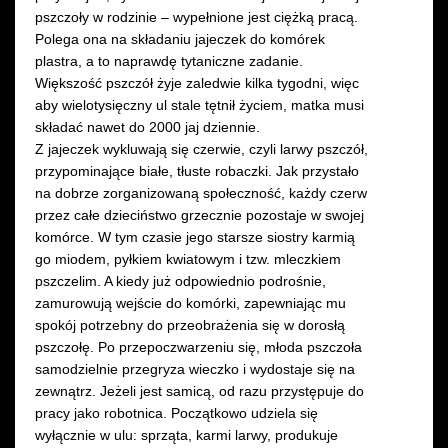
pszczoły w rodzinie – wypełnione jest ciężką pracą.
Polega ona na składaniu jajeczek do komórek
plastra, a to naprawdę tytaniczne zadanie.
Większość pszczół żyje zaledwie kilka tygodni, więc
aby wielotysięczny ul stale tętnił życiem, matka musi
składać nawet do 2000 jaj dziennie.
Z jajeczek wykluwają się czerwie, czyli larwy pszczół,
przypominające białe, tłuste robaczki. Jak przystało
na dobrze zorganizowaną społeczność, każdy czerw
przez całe dzieciństwo grzecznie pozostaje w swojej
komórce. W tym czasie jego starsze siostry karmią
go miodem, pyłkiem kwiatowym i tzw. mleczkiem
pszczelim. A kiedy już odpowiednio podrośnie,
zamurowują wejście do komórki, zapewniając mu
spokój potrzebny do przeobrażenia się w dorosłą
pszczołę. Po przepoczwarzeniu się, młoda pszczoła
samodzielnie przegryza wieczko i wydostaje się na
zewnątrz. Jeżeli jest samicą, od razu przystępuje do
pracy jako robotnica. Początkowo udziela się
wyłącznie w ulu: sprząta, karmi larwy, produkuje