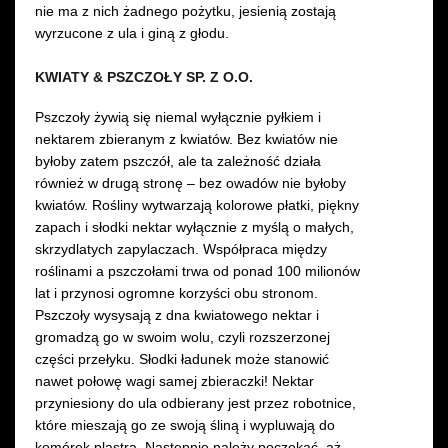
nie ma z nich żadnego pożytku, jesienią zostają
wyrzucone z ula i giną z głodu.
KWIATY & PSZCZOŁY SP. Z O.O.
Pszczoły żywią się niemal wyłącznie pyłkiem i
nektarem zbieranym z kwiatów. Bez kwiatów nie
byłoby zatem pszczół, ale ta zależność działa
również w drugą stronę – bez owadów nie byłoby
kwiatów. Rośliny wytwarzają kolorowe płatki, piękny
zapach i słodki nektar wyłącznie z myślą o małych,
skrzydlatych zapylaczach. Współpraca między
roślinami a pszczołami trwa od ponad 100 milionów
lat i przynosi ogromne korzyści obu stronom.
Pszczoły wysysają z dna kwiatowego nektar i
gromadzą go w swoim wolu, czyli rozszerzonej
części przełyku. Słodki ładunek może stanowić
nawet połowę wagi samej zbieraczki! Nektar
przyniesiony do ula odbierany jest przez robotnice,
które mieszają go ze swoją śliną i wypluwają do
komórek plastra. Następnie należy poczekać, aż