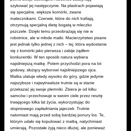
szykować jej następczynie. Na plastrach pojawiają
się specjalne, większe komórki, zwane
matecznikami. Czerwie, które do nich trafiają,
otrzymują specjalną dietę bogatą w mleczko
pszczele. Dzięki temu przeobrażają się nie w
robotnice, ale w młode matki. Macierzyństwo pisane
jest jednak tylko jednej z nich – tej, która wydostanie
się z komórki jako pierwsza i zabije żądłem
konkurentki. W ten sposób natura wybiera
najsilniejszą matkę. Potem przychodzi pora na lot
godowy, służący wyborowi najsilniejszego ojca.
Matka ulatuje wtedy wysoko do góry, gdzie jedynie
najszybsze i najwytrwalsze trutnie są w stanie
przekazać jej swoje plemniki. Zbiera je od kilku
samców i przechowuje w swoim ciele przez resztę
trwającego kilka lat życia, wykorzystując do
stopniowego zapładniania jajeczek. Trutnie
natomiast mają przed sobą bardziej ponury los. Te,
którym udało się kopulować z matką, natychmiast
umierają. Pozostałe żyją nieco dłużej, ale ponieważ