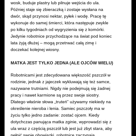
wosk, buduje plastry lub pilnuje wejścia do ula.
Później staje się zbieraczką i zostaje wysłana na
dwór, skąd przynosi nektar, pyłek i wodę. Pracę tę
wykonuje do samej śmierci, która następuje zwykle
po kilku tygodniach od wygryzienia się z komórki.
Jedynie robotnice przychodzące na świat pod koniec
lata żyją dłużej – mogą przetrwać całą zimę i
doczekać kolejnej wiosny.
MATKA JEST TYLKO JEDNA (ALE OJCÓW WIELU)
Robotnicami jest zdecydowana większość pszczół w
rodzinie, jednak z jajeczek wykluwają się też samce,
nazywane trutniami. Nigdy nie podejmują się żadnej
pracy i nawet karmione są przez swoje siostry.
Dlatego właśnie słowa „truteń” używamy niekiedy na
określenie nieroba i lenia. Samiec pszczoły ma w
życiu tylko jedno zadanie: zostać ojcem. Kiedy
dotychczas panująca matka zginie, wyprowadzi się z
ula wraz z częścią pszczół lub jest już zbyt stara, aby
pełnić swoje obowiązki, robotnice zaczynają