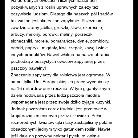
Na dorodnych owocach i licznych nasionach
pozyskiwanych z roślin uprawnych zależy też
oczywiście ludziom. Dlatego dla naszych pól i sadów
tak ważne jest skuteczne zapylanie. Pszczołom
zawdzięczamy jabłka, gruszki, śliwki, czereśnie,
arbuzy, melony, borówki, maliny, porzeczki,
słoneczniki, morele, pomarańcze, dynie, pomidory,
ogórki, papryki, migdały, kiwi, rzepak, kawę i wiele
innych produktów. Nawet włókna na nasze ubrania
pochodzą z puszystych owoców zapylanej przez
pszczoły bawełny!
Znaczenie zapylaczy dla rolnictwa jest ogromne. W
samej tylko Unii Europejskiej ich pracę wycenia się
na 16 miliardów euro rocznie. W tym gigantycznym
dziele hodowana przez ludzi pszczoła miodna
wspomagana jest przez swoje dziko żyjące kuzynki.
Jednak pszczołom coraz trudniej jest przetrwać w
krajobrazie zmienionym przez człowieka. Pełne
różnorodnych kwiatów łąki i lasy zastąpiliśmy polami
obsadzonymi jednym tylko gatunkiem roślin. Nawet
jeśli daje on pożywny nektar i pyłek, to kwitnie