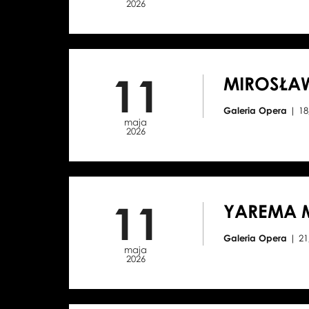
2026
11
MIROSŁA
Galeria Opera
| 1
maja
2026
11
YAREMA 
Galeria Opera
| 2
maja
2026