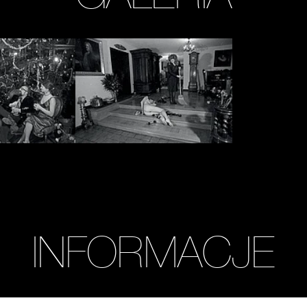
Zobacz
zdjęcie:
fot.
Anna
Arvay,
Bogumił
Opioła
/
Archiwum
MOCAK
INFORMACJE