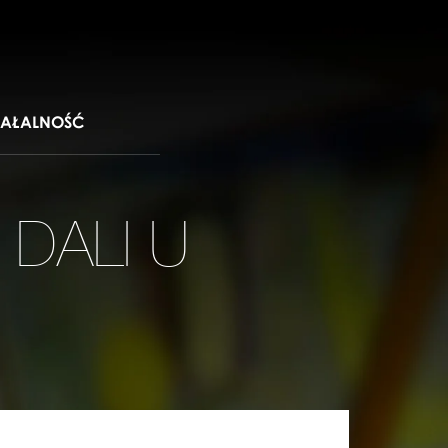
IAŁALNOŚĆ
 DALI U