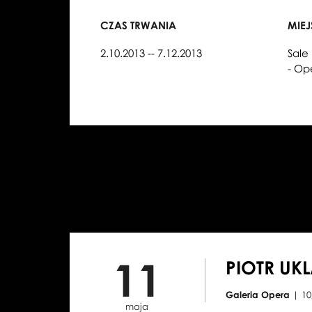
CZAS TRWANIA
MIE
2.10.2013 -- 7.12.2013
Sale
- Op
11
PIOTR UK
Galeria Opera
| 1
maja