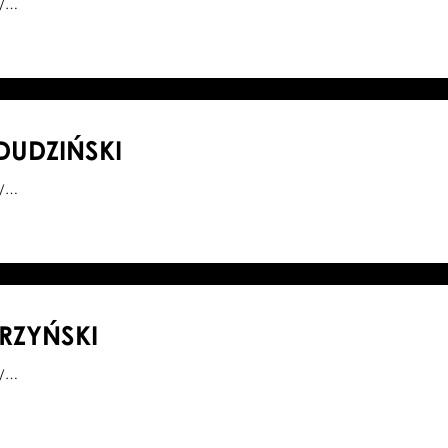
0/…
DUDZIŃSKI
3/…
RZYŃSKI
4/…