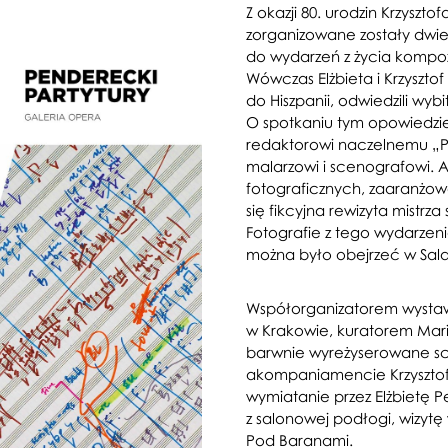
Z okazji 80. urodzin Krzysz
zorganizowane zostały dwie
do wydarzeń z życia kompoz
Wówczas Elżbieta i Krzyszt
do Hiszpanii, odwiedzili wy
O spotkaniu tym opowiedzi
redaktorowi naczelnemu „Prz
malarzowi i scenografowi. Ar
fotograficznych, zaaranżowa
się fikcyjna rewizyta mistr
Fotografie z tego wydarzen
można było obejrzeć w Sa
Współorganizatorem wystaw
w Krakowie, kuratorem Mari
barwnie wyreżyserowane sce
akompaniamencie Krzysztof
wymiatanie przez Elżbietę 
z salonowej podłogi, wizytę
Pod Baranami.