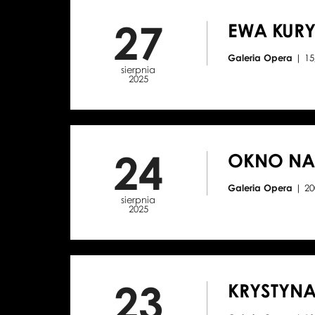
27
EWA KURY
Galeria Opera
| 1
sierpnia
2025
24
OKNO NA 
Galeria Opera
| 2
sierpnia
2025
23
KRYSTYNA