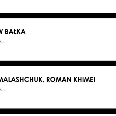
W BAŁKA
8/…
MALASHCHUK, ROMAN KHIMEI
1/…