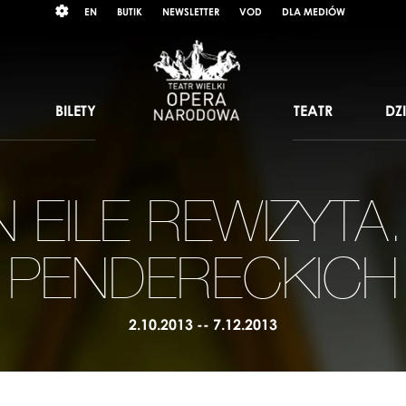
Wybierz
RAST
EN
BUTIK
NEWSLETTER
VOD
DLA MEDIÓW
język
angielski
BILETY
TEATR
DZ
 EILE REWIZYTA.
PENDERECKICH
2.10.2013 -- 7.12.2013