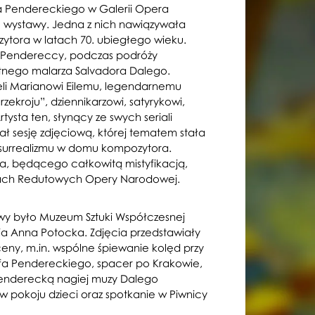
tofa Pendereckiego w Galerii Opera
 wystawy. Jedna z nich nawiązywała
ytora w latach 70. ubiegłego wieku.
of Pendereccy, podczas podróży
bitnego malarza Salvadora Dalego.
eli Marianowi Eilemu, legendarnemu
ekroju”, dziennikarzowi, satyrykowi,
tysta ten, słynący ze swych seriali
ł sesję zdjęciową, której tematem stała
za surrealizmu w domu kompozytora.
ia, będącego całkowitą mistyfikacją,
lach Redutowych Opery Narodowej.
y było Muzeum Sztuki Współczesnej
a Anna Potocka. Zdjęcia przedstawiały
ny, m.in. wspólne śpiewanie kolęd przy
a Pendereckiego, spacer po Krakowie,
Penderecką nagiej muzy Dalego
 w pokoju dzieci oraz spotkanie w Piwnicy