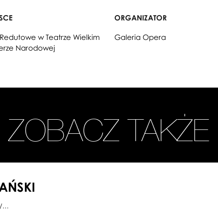
JSCE
ORGANIZATOR
 Redutowe w Teatrze Wielkim
Galeria Opera
erze Narodowej
ZOBACZ TAKŻE
LAŃSKI
0/…