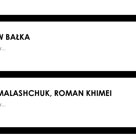
W BAŁKA
8/…
MALASHCHUK, ROMAN KHIMEI
1/…