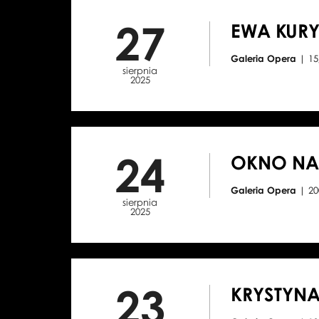
27
EWA KURY
Galeria Opera
| 1
sierpnia
2025
24
OKNO NA 
Galeria Opera
| 2
sierpnia
2025
23
KRYSTYNA