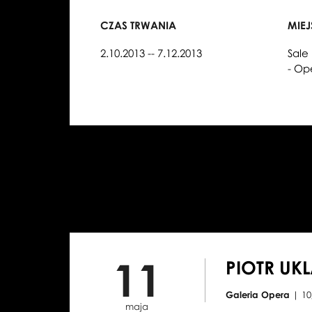
CZAS TRWANIA
MIE
2.10.2013 -- 7.12.2013
Sale
- Op
11
PIOTR UK
Galeria Opera
| 1
maja