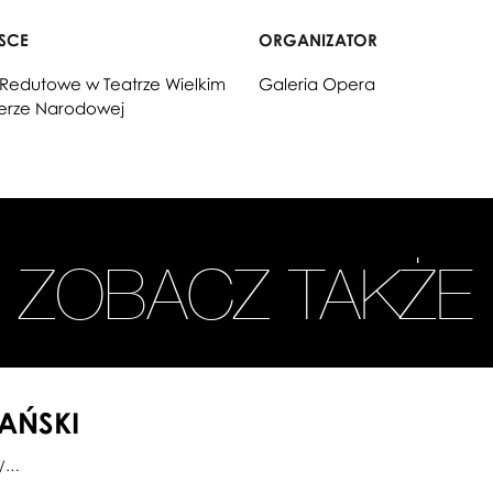
JSCE
ORGANIZATOR
 Redutowe w Teatrze Wielkim
Galeria Opera
erze Narodowej
ZOBACZ TAKŻE
LAŃSKI
0/…