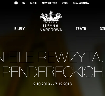
Wybierz
RAST
EN
BUTIK
NEWSLETTER
VOD
DLA MEDIÓW
język
angielski
BILETY
TEATR
DZ
 EILE REWIZYTA.
PENDERECKICH
2.10.2013 -- 7.12.2013