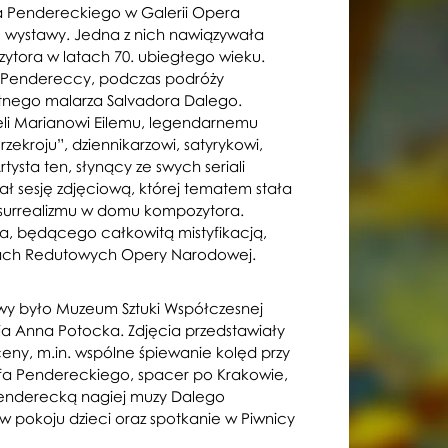
tofa Pendereckiego w Galerii Opera
 wystawy. Jedna z nich nawiązywała
ytora w latach 70. ubiegłego wieku.
of Pendereccy, podczas podróży
bitnego malarza Salvadora Dalego.
eli Marianowi Eilemu, legendarnemu
ekroju”, dziennikarzowi, satyrykowi,
tysta ten, słynący ze swych seriali
ł sesję zdjęciową, której tematem stała
za surrealizmu w domu kompozytora.
ia, będącego całkowitą mistyfikacją,
lach Redutowych Opery Narodowej.
y było Muzeum Sztuki Współczesnej
a Anna Potocka. Zdjęcia przedstawiały
ny, m.in. wspólne śpiewanie kolęd przy
a Pendereckiego, spacer po Krakowie,
Penderecką nagiej muzy Dalego
 w pokoju dzieci oraz spotkanie w Piwnicy