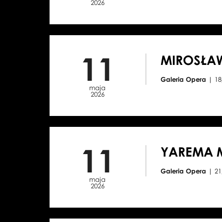
2026
11
MIROSŁA
Galeria Opera
| 1
maja
2026
11
YAREMA 
Galeria Opera
| 2
maja
2026