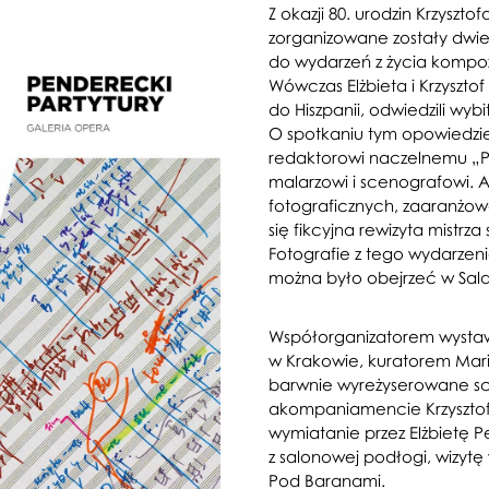
Z okazji 80. urodzin Krzysz
zorganizowane zostały dwie
do wydarzeń z życia kompoz
Wówczas Elżbieta i Krzyszt
do Hiszpanii, odwiedzili wy
O spotkaniu tym opowiedzi
redaktorowi naczelnemu „Prz
malarzowi i scenografowi. Ar
fotograficznych, zaaranżowa
się fikcyjna rewizyta mistr
Fotografie z tego wydarzen
można było obejrzeć w Sa
Współorganizatorem wystaw
w Krakowie, kuratorem Mari
barwnie wyreżyserowane sce
akompaniamencie Krzysztof
wymiatanie przez Elżbietę 
z salonowej podłogi, wizytę
Pod Baranami.