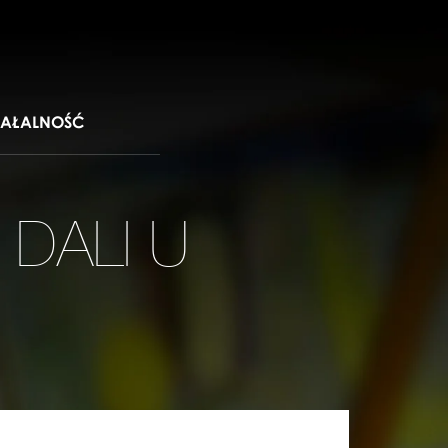
IAŁALNOŚĆ
 DALI U