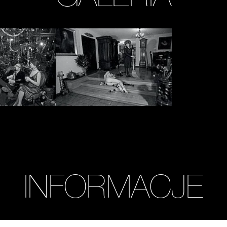
Zobacz
zdjęcie:
fot.
Anna
Arvay,
Bogumił
Opioła
/
Archiwum
MOCAK
INFORMACJE