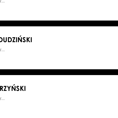
0/…
DUDZIŃSKI
3/…
RZYŃSKI
4/…