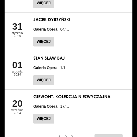
WIĘCEJ
JACEK DYRZYŃSKI
31
Galeria Opera
| 04/…
stycznia
2025
WIĘCEJ
STANISŁAW BAJ
01
Galeria Opera
| 1/1…
grudnia
2024
WIĘCEJ
GIEWONT. KOLEKCJA NIEZWYCZAJNA
20
Galeria Opera
| 17/…
września
2024
WIĘCEJ