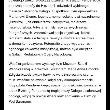
ubiegłego wieku. Wówczas Elżbieta i Krzysztof Pendereccy,
podczas podróży do Hiszpanii, odwiedzili wybitnego
malarza Salvadora Dalego. O spotkaniu tym opowiedzieli
Marianowi Eilemu, legendarnemu redaktorowi naczelnemu
„Przekroju”, dziennikarzowi, satyrykowi, malarzowi
i scenografowi. Artysta ten, słynący ze swych seriali
fotograficznych, zaaranżował sesję zdjęciową, której
tematem stała się fikcyjna rewizyta mistrza surrealizmu
w domu kompozytora. Fotografie z tego wydarzenia,
będącego całkowitą mistyfikacją, można było obejrzeć
w Salach Redutowych Opery Narodowej.
Współorganizatorem wystawy było Muzeum Sztuki
Współczesnej w Krakowie, kuratorem Maria Anna Potocka.
Zdjęcia przedstawiały barwnie wyreżyserowane sceny,
m.in. wspólne śpiewanie kolęd przy akompaniamencie
Krzysztofa Pendereckiego, spacer po Krakowie, wymiatanie
przez Elżbietę Penderecką nagiej muzy Dalego z salonowej
podłogi, wizytę w pokoju dzieci oraz spotkanie w Piwnicy
Pod Baranami.