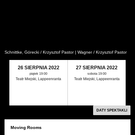
Wynajem kostiumów
Wynajem rekwizytów
Fundusze unijne
Dotacje celowe
Schnittke, Górecki / Krzysztof Pastor | Wagner / Krzysztof Pastor
26 SIERPNIA 2022
27 SIERPNIA 2022
piątek 19:00
sobota 19:00
Teatr Miejski, Lappeenranta
Teatr Miejski, Lappeenranta
DATY SPEKTAKLI
Moving Rooms