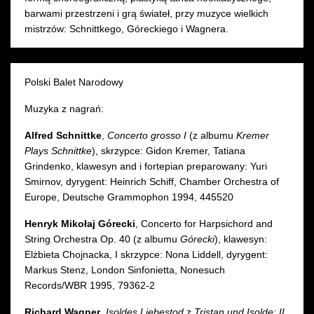
barwami przestrzeni i grą świateł, przy muzyce wielkich
mistrzów: Schnittkego, Góreckiego i Wagnera.
Polski Balet Narodowy
Muzyka z nagrań:
Alfred Schnittke
,
Concerto grosso I
(z albumu
Kremer
Plays Schnittke
), skrzypce: Gidon Kremer, Tatiana
Grindenko, klawesyn and i fortepian preparowany: Yuri
Smirnov, dyrygent: Heinrich Schiff, Chamber Orchestra of
Europe, Deutsche Grammophon 1994, 445520
Henryk Mikołaj Górecki
, Concerto for Harpsichord and
String Orchestra Op. 40 (z albumu
Górecki
), klawesyn:
Elżbieta Chojnacka, I skrzypce: Nona Liddell, dyrygent:
Markus Stenz, London Sinfonietta, Nonesuch
Records/WBR 1995, 79362-2
Richard Wagner
,
Isoldes Liebestod
z
Tristan und Isolde: II.