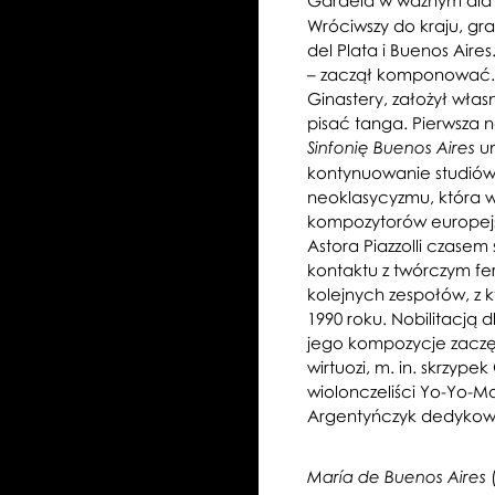
Gardela w ważnym dla hi
Wróciwszy do kraju, gr
del Plata i Buenos Aires
– zaczął komponować. 
Ginastery, założył włas
pisać tanga. Pierwsza 
um
Sinfonię Buenos Aires
kontynuowanie studiów
neoklasycyzmu, która 
kompozytorów europejski
Astora Piazzolli czasem
kontaktu z twórczym f
kolejnych zespołów, z 
1990 roku. Nobilitacją dl
jego kompozycje zaczę
wirtuozi, m. in. skrzyp
wiolonczeliści Yo-Yo-M
Argentyńczyk dedyko
(
María
de Buenos Aires