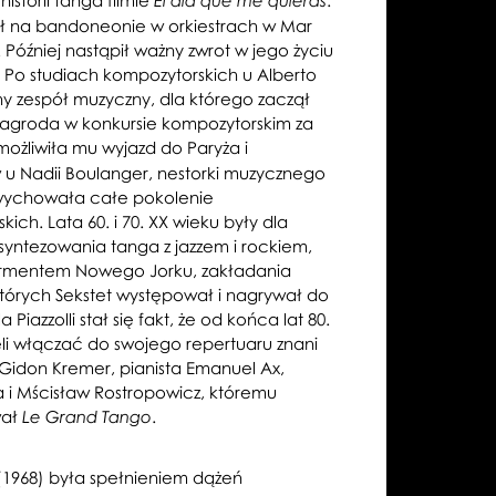
storii tanga filmie
.
El día que me quieras
ał na bandoneonie w orkiestrach w Mar
. Później nastąpił ważny zwrot w jego życiu
Po studiach kompozytorskich u Alberto
ny zespół muzyczny, dla którego zaczął
nagroda w konkursie kompozytorskim za
ożliwiła mu wyjazd do Paryża i
 u Nadii Boulanger, nestorki muzycznego
wychowała całe pokolenie
ch. Lata 60. i 70. XX wieku były dla
 syntezowania tanga z jazzem i rockiem,
ermentem Nowego Jorku, zakładania
których Sekstet występował i nagrywał do
a Piazzolli stał się fakt, że od końca lat 80.
li włączać do swojego repertuaru znani
ek Gidon Kremer, pianista Emanuel Ax,
a i Mścisław Rostropowicz, któremu
wał
.
Le Grand Tango
1968) była spełnieniem dążeń