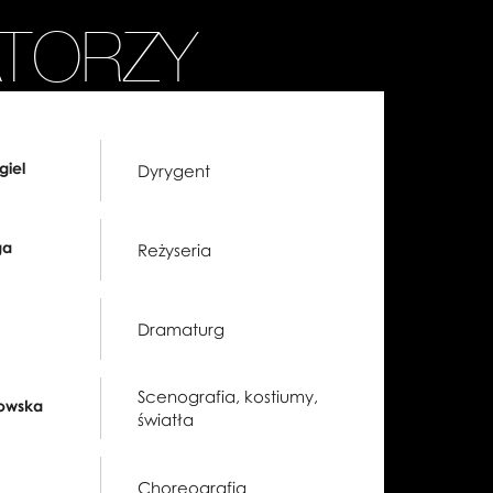
ATORZY
giel
Dyrygent
ga
Reżyseria
Dramaturg
Scenografia, kostiumy,
kowska
światła
Choreografia