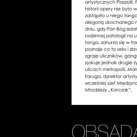
artystycznych Piazzolli
historii opery nie było
zastąpiło u niego tang
alegorią ukochanego mi
dniu, gdy Pan Bóg leżał
rodzinnej patologii na
tanga, zanurza się w trz
poznaje co to seks i zb
zgraję uliczników, gan
zyskuje jednak drugie 
ulicach metropolii.
Mar
Faruga, dyrektor artyst
wcześniej szef Międzyn
Młodzieży „Korczak”.
OBSAD