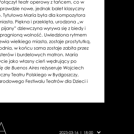
. Połączył teatr operowy z tańcem, co w
 wprawdzie nowe, jednak balet klasyczny
o. Tytułowa María była dla kompozytora
asta. Piękna i przeklęta, urodzona „w
 pijany” dziewczyna wyrywa się z biedy i
 upragnioną wolność. Uwiedziona rytmem
ewia wielkiego miasta, zostaje prostytutką,
rodnia, w końcu sama zostaje zabita przez
gsterów i burdelowych matron. María
życie jako własny cień wędrujący po
reżyseruje Wojciech
í
ę de Buenos Aires
yczny Teatru Polskiego w Bydgoszczy,
arodowego Festiwalu Teatrów dla Dzieci i
A
Obsada
w
2023-03-16 | 18:00