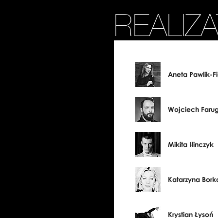
REALIZ
Aneta Pawlik-Fi
Wojciech Faru
Mikita Iłinczyk
Katarzyna Bor
Krystian Łysoń