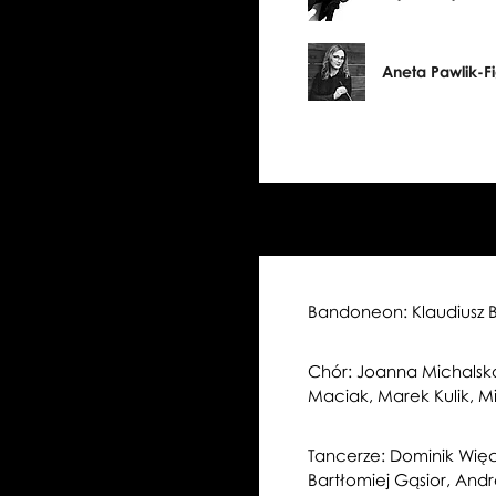
Aneta Pawlik-Fi
Bandoneon: Klaudiusz Ba
Chór: Joanna Michalska
Maciak, Marek Kulik, M
Tancerze: Dominik Więc
Bartłomiej Gąsior, And