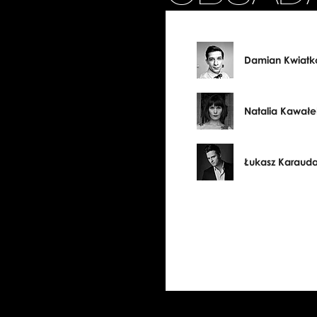
Damian Kwiatk
Natalia Kawałe
Łukasz Karaud