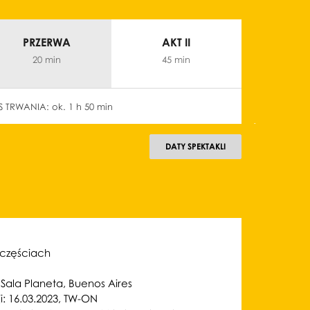
PRZERWA
AKT II
20 min
45 min
S TRWANIA:
ok. 1 h 50 min
następny
bacz
Zobacz
Zobacz
ęcie: Fot.
zdjęcie: Fot.
zdjęcie: Fot.
DATY SPEKTAKLI
alia
Natalia
Natalia
banow
Kabanow
Kabanow
21 MARCA 2023
23 MARCA 2023
29 KWIET
częściach
wtorek 19:00
czwartek 19:00
sobota
Sala Młynarskiego
Sala Młynarskiego
Sala Młyn
następny
 Sala Planeta, Buenos Aires
i: 16.03.2023, TW-ON