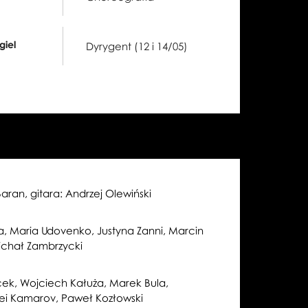
giel
Dyrygent (12 i 14/05)
ran, gitara: Andrzej Olewiński
, Maria Udovenko, Justyna Zanni, Marcin
ichał Zambrzycki
ek, Wojciech Kałuża, Marek Bula,
rei Kamarov, Paweł Kozłowski