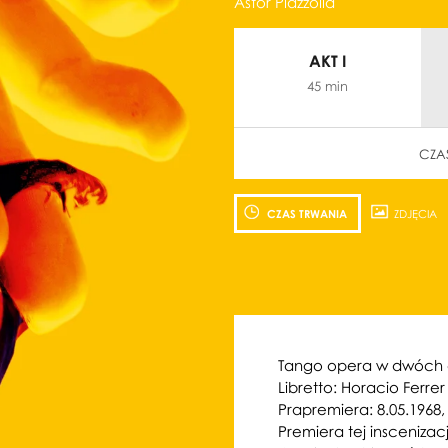
Astor Piazzolla
AKT I
45 min
CZA
Zobacz
Zo
zdjęcie: proj.
zdj
CZAS TRWANIA
ZDJĘCIA
graf.
Nat
Adam
Ka
Żebrowski
16 MARCA 2023
Tango opera w dwóch 
czwartek 18:00
Libretto: Horacio Ferrer
Sala Młynarskiego
Prapremiera: 8.05.1968,
Premiera tej inscenizacj