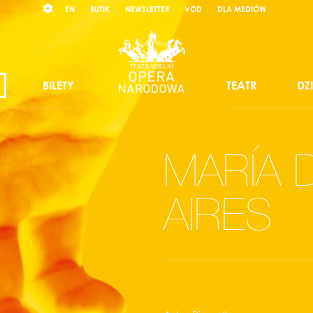
Wybierz
RAST
EN
BUTIK
NEWSLETTER
VOD
DLA MEDIÓW
język
angielski
BILETY
TEATR
DZ
MARÍA 
AIRES