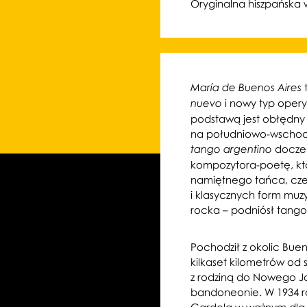
Oryginalna hiszpańska 
María de Buenos Aires
i nowy typ oper
nuevo
podstawą jest obłędny 
na południowo-wschodn
doczek
tango argentino
kompozytora-poetę, któ
namiętnego tańca, czer
i klasycznych form muzy
rocka – podniósł tango 
Pochodził z okolic Bue
kilkaset kilometrów od s
z rodziną do Nowego Jo
bandoneonie. W 1934 r