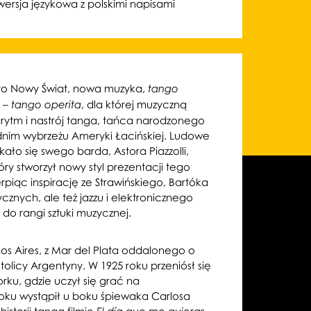
wersja językowa z polskimi napisami
to Nowy Świat, nowa muzyka,
tango
y –
, dla której muzyczną
tango operita
rytm i nastrój tanga, tańca narodzonego
im wybrzeżu Ameryki Łacińskiej. Ludowe
ało się swego barda, Astora Piazzolli,
ry stworzył nowy styl prezentacji tego
piąc inspirację ze Strawińskiego, Bartóka
cznych, ale też jazzu i elektronicznego
do rangi sztuki muzycznej.
nos Aires, z Mar del Plata oddalonego o
tolicy Argentyny. W 1925 roku przeniósł się
rku, gdzie uczył się grać na
oku wystąpił u boku śpiewaka Carlosa