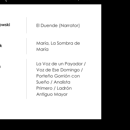
dniu:
owski
El Duende (Narrator)
María, La Sombra de
k
María
La Voz de un Payador /
a
Voz de Ese Domingo /
Porteño Gorrión con
Sueño / Analista
Primero / Ladrón
Antiguo Mayor