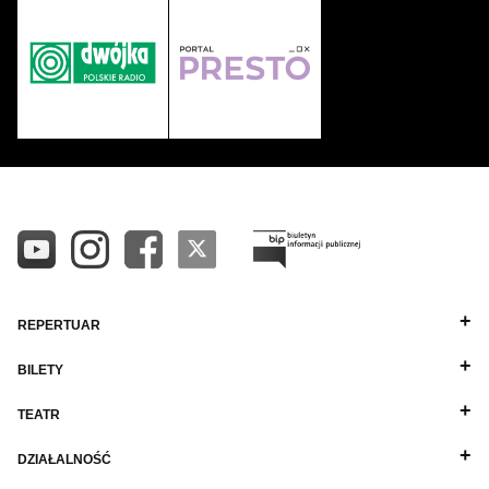
nadchodzi list, więc Elwira wymyka się z domu. Kiedy
Wacław z Justysią figlują w najlepsze, nieoczekiwanie wraca
Elwira i przyłapuje ich in flagranti. W gniewie przypadkiem
wypadają jej listy i trafiają w ręce Wacława. Ku radości
Justysi zdrada Elwiry wychodzi na jaw. Wacław wpada we
wściekłość, ale słychać pukanie do drzwi. Kiedy Justysia
wpuszcza Alfreda, on wita ją czule nieświadom obecności
gospodarzy. Wacław już wie, że przyjaciel jest kochankiem
jego żony, a teraz oboje z Elwirą czują się zdradzeni przez
kochanków. To nie wróży nic dobrego…
REPERTUAR
BILETY
TEATR
DZIAŁALNOŚĆ