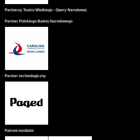
Elwiry, ten zapewnia ją o swojej miłości tłumacząc, że te listy
przysyła zapewne ktoś inny. Justysia daje się w końcu
Partnerzy Teatru Wielkiego - Opery Narodowej
udobruchać i oboje lądują w łóżku. Alfred zasypia, ale ona
Partner Polskiego Baletu Narodowego
wciąż bije się z myślami. Musi w końcu zdecydować, z kim
związać swoją przyszłość, rozważa więc zalety i wady obu
wielbicieli. Wybiera Wacława.
DZIEŃ 4.
Elwira z Wacławem wybrali się na potańcówkę. Pojawia się
również Justysia, a potem Alfred. Małżonkowie na widok
swoich kochanków dostają skrzydeł. Justysia zamierza
Partner technologiczny
zerwać z Alfredem i zdradzić Wacławowi sekret Elwiry.
Tymczasem Alfred wolałby zatrzymać obie kobiety. Wacław
dyskretnie romansuje z Justysią, a Elwira z Alfredem, ale
sytuacja staje się coraz bardziej ryzykowna. Dla zachowania
pozorów Elwira wychodzi więc z mężem, ale Justysia
zdobywa się na odwagę i zrywa z Alfredem.
DZIEŃ 5.
Patroni medialni
Małżonkowie spotykają się jak co dzień przy posiłku. I znów