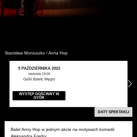
Wynajem kostiumów
Wynajem rekwizytów
Fundusze unijne
Dotacje celowe
Stanisław Moniuszko / Anna Hop
9 PAŹDZIERNIKA 2022
niedziela 19:00
Győri Balett, Węgry
następny
WYSTĘP GOŚCINNY W
GYŐR
DATY SPEKTAKLI
Balet Anny Hop w jednym akcie na motywach komedii
Aleksandra Fredry