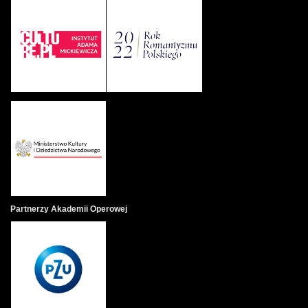
tymczasem cieszy się swoją młodością, choć widok Elwiry
każe myśleć jej o własnej przyszłości. Kiedy obie wychodzą
na plażę, panowie grają w krykieta. Starszy Wacław poucza
młodszego Alfreda, jak uwodzić kobiety. Ich sportowa
rozgrywka przeradza się w rywalizację na podboje miłosne,
której skutki wymykają się spod kontroli.
DZIEŃ 2.
Elwira z Alfredem oddają się miłosnym uciechom. Kiedy
Justysia ostrzega ich o powrocie Wacława, Alfred ucieka.
Małżonkowie zasiadają do stołu. Kolejny liścik od kochanka
wyprowadza Elwirę z domu pod pozorem wyjścia do
kościoła. Korzystając z nieobecności żony Wacław uwodzi
Justysię. Jednak wieczorem mąż z żoną znów szykują się
Partnerzy Akademii Operowej
razem do snu, choć nie są już parą z widniejącej nad łóżkiem
radosnej ślubnej fotografii.
DZIEŃ 3.
Justysia z Alfredem flirtują pod prysznicem. Kiedy
dziewczyna wyjawia kochankowi, że wie o jego listach do