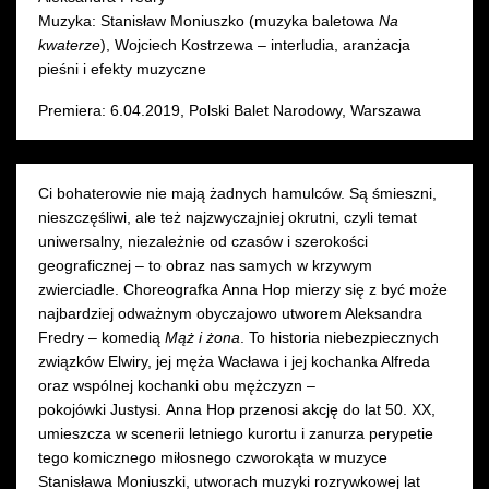
Muzyka: Stanisław Moniuszko (muzyka baletowa
Na
kwaterze
), Wojciech Kostrzewa – interludia, aranżacja
pieśni i efekty muzyczne
Premiera: 6.04.2019, Polski Balet Narodowy, Warszawa
Ci bohaterowie nie mają żadnych hamulców. Są śmieszni,
nieszczęśliwi, ale też najzwyczajniej okrutni, czyli temat
uniwersalny, niezależnie od czasów i szerokości
geograficznej – to obraz nas samych w krzywym
zwierciadle. Choreografka Anna Hop mierzy się z być może
najbardziej odważnym obyczajowo utworem Aleksandra
Fredry – komedią
Mąż i żona
. To historia niebezpiecznych
związków Elwiry, jej męża Wacława i jej kochanka Alfreda
oraz wspólnej kochanki obu mężczyzn –
pokojówki Justysi. Anna Hop przenosi akcję do lat 50. XX,
umieszcza w scenerii letniego kurortu i zanurza perypetie
tego komicznego miłosnego czworokąta w muzyce
Stanisława Moniuszki, utworach muzyki rozrywkowej lat