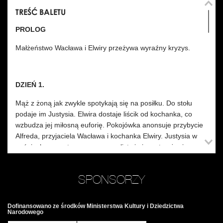
TREŚĆ BALETU
PROLOG
Małżeństwo Wacława i Elwiry przeżywa wyraźny kryzys.
DZIEŃ 1.
Mąż z żoną jak zwykle spotykają się na posiłku. Do stołu
podaje im Justysia. Elwira dostaje liścik od kochanka, co
wzbudza jej miłosną euforię. Pokojówka anonsuje przybycie
Alfreda, przyjaciela Wacława i kochanka Elwiry. Justysia w
pośpiechu sprząta porozrzucane listy i niepostrzeżenie
zabiera jeden z nich. Atmosfera przy herbacie jest
niezręczna. Panowie wodzą wzrokiem za Justysią, którą
SPONSORZY
Elwira upokarza z zazdrości. W końcu Alfred zabiera
Wacława na krykieta, zaś Elwira z Justysią planują wyjść na
plażę. Przeglądając się w lustrze, Elwira zauważa upływ
Dofinansowano ze środków Ministerstwa Kultury i Dziedzictwa
Narodowego
czasu, a w Justysi dostrzega siebie sprzed lat. Ona