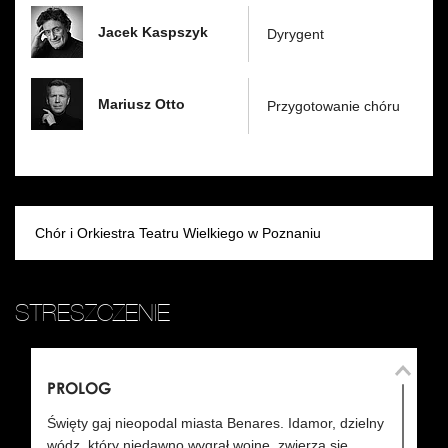
Jacek Kaspszyk
Dyrygent
Mariusz Otto
Przygotowanie chóru
Chór i Orkiestra Teatru Wielkiego w Poznaniu
STRESZCZENIE
PROLOG
AK
Święty gaj nieopodal miasta Benares. Idamor, dzielny
O
wódz, który niedawno wygrał wojnę, zwierza się