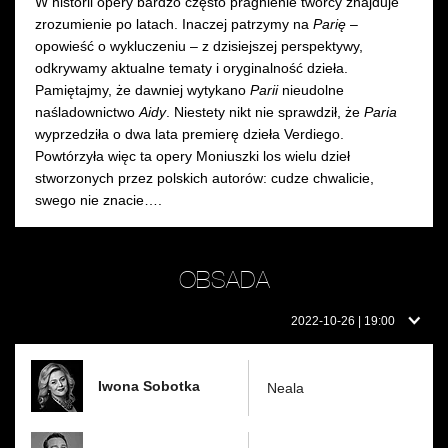
W historii opery bardzo często pragnienie twórcy znajduje
zrozumienie po latach. Inaczej patrzymy na
Parię
–
opowieść o wykluczeniu – z dzisiejszej perspektywy,
odkrywamy aktualne tematy i oryginalność dzieła.
Pamiętajmy, że dawniej wytykano
Parii
nieudolne
naśladownictwo
Aidy
. Niestety nikt nie sprawdził, że
Paria
wyprzedziła o dwa lata premierę dzieła Verdiego.
Powtórzyła więc ta opery Moniuszki los wielu dzieł
stworzonych przez polskich autorów: cudze chwalicie,
swego nie znacie….
OBSADA
Obsada
2022-10-26 | 19:00
w
dniu:
Iwona Sobotka
Neala