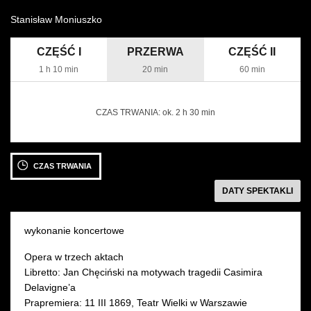
Stanisław Moniuszko
Wynajem kostiumów
CZĘŚĆ I
PRZERWA
CZĘŚĆ II
Wynajem rekwizytów
1 h 10 min
20 min
60 min
Fundusze unijne
CZAS TRWANIA:
ok. 2 h 30 min
Dotacje celowe
26 PAŹDZIERNIKA 2022
CZAS TRWANIA
środa 19:00
Sala Moniuszki
następny
DATY SPEKTAKLI
wykonanie koncertowe
Opera w trzech aktach
Libretto: Jan Chęciński na motywach tragedii Casimira
Delavigne’a
Prapremiera: 11 III 1869, Teatr Wielki w Warszawie