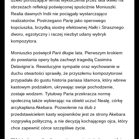
dzieło poruszające temat wykluczenia przez lata tkwiło na
obrzeżach refleksji poświęconej spuściźnie Moniuszki.
Realia dawnych Indii nie pociągały wystarczająco
realizatorów. Postrzegano
Parię
jako operowego
kopciuszka, brzydką siostrę efektownej
Halki
i
Strasznego
dworu
, egzotyczny i raczej niezbyt udany wybryk
kompozytora.
Moniuszko poświęcił
Parii
długie lata. Pierwszym krokiem
do powstania opery była zachwyt tragedią Casimira
Delavigne’a. Rewolucyjne sympatie oraz wychowanie w
duchu otwartości sprawiły, że przyszłemu kompozytorowi
przypadała do gustu historia pariasa Idamora, który wbrew
kastowym podziałom, ukrywając swoje pochodzenie,
zostaje wodzem. Tytułowy Paria przekracza normę
społeczną także wybierając na obiekt uczuć Nealę, córkę
arcykapłana Akebara. Pozwolenie na ślub z
przedstawicielem kasty wojowników jest ze strony Akebara
rozgrywką polityczną, a nie decyzją kochającego ojca, który
chce zapewnić córce szczęśliwe życie.