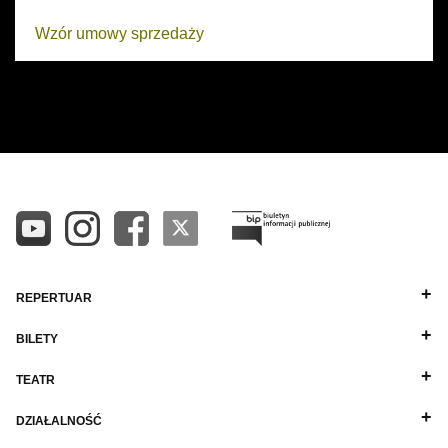
Wynajem kostiumów
Wzór umowy sprzedaży
Wynajem rekwizytów
Fundusze unijne
Dotacje celowe
REPERTUAR
BILETY
TEATR
DZIAŁALNOŚĆ