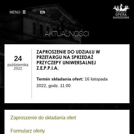
Kup bilet
Wybierz
język
angielski
MENU
Wystawy 2026/27
EN
Informacje dla widzów
DZIAŁALNOŚĆ
Aktualności
VOD
Zwroty biletów
Polski Balet Narodowy
AKTUALNOŚCI
Edukacja
ZAPROSZEN
Cennik w sezonie 2026/27
Ludzie
DO
Wycieczki
ZAPROSZENIE DO UDZIAŁU W
UDZIAŁU
PRZETARGU NA SPRZEDAŻ
24
Miejsce
Galeria Opera
W
PRZYCZEPY UNIWERSALNEJ
października
Z.E.P.P.I.A.
2022
PRZETARGU
Kulisy
Muzeum Teatralne
NA
Termin składania ofert:
16 listopada
POPRZEDNIE
NASTĘPNE
SPRZEDAŻ
Historia
2022, godz. 11.00
Akademia Operowa
PRZYCZEPY
Kontakt
UNIWERSAL
Konkurs Moniuszkowski
Z.E.P.P.I.A.
Dla mediów
Zaproszenie do składania ofert
Organizacja imprez
Formularz oferty