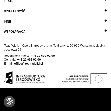
TEATR
Wynajem kostiumów
DZIAŁALNOŚĆ
Wynajem rekwizytów
INNE
Fundusze unijne
WSPÓŁPRACA
Dotacje celowe
Teatr Wielki - Opera Narodowa, plac Teatralny 1, 00-950 Warszawa, skrytka
pocztowa 59
Rezerwacja miejsc:
+48 22 692 02 08
Centrala:
+48 22 692 02 00
E-mail:
office@teatrwielki.pl
''