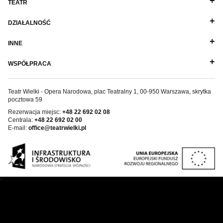
TEATR
Wynajem kostiumów
DZIAŁALNOŚĆ
Wynajem rekwizytów
INNE
Fundusze unijne
WSPÓŁPRACA
Dotacje celowe
Teatr Wielki - Opera Narodowa, plac Teatralny 1, 00-950 Warszawa, skrytka
pocztowa 59
Rezerwacja miejsc:
+48 22 692 02 08
Centrala:
+48 22 692 02 00
E-mail:
office@teatrwielki.pl
''