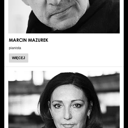
Wynajem kostiumów
Wynajem rekwizytów
Fundusze unijne
MARCIN MAZUREK
Dotacje celowe
pianista
O
WIĘCEJ
MARCIN
MAZUREK