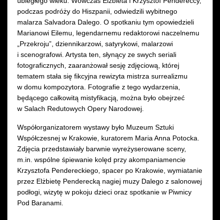
ubiegłego wieku. Wówczas Elżbieta i Krzysztof Pendereccy,
podczas podróży do Hiszpanii, odwiedzili wybitnego
malarza Salvadora Dalego. O spotkaniu tym opowiedzieli
Marianowi Eilemu, legendarnemu redaktorowi naczelnemu
„Przekroju”, dziennikarzowi, satyrykowi, malarzowi
i scenografowi. Artysta ten, słynący ze swych seriali
fotograficznych, zaaranżował sesję zdjęciową, której
tematem stała się fikcyjna rewizyta mistrza surrealizmu
w domu kompozytora. Fotografie z tego wydarzenia,
będącego całkowitą mistyfikacją, można było obejrzeć
w Salach Redutowych Opery Narodowej.
Współorganizatorem wystawy było Muzeum Sztuki
Współczesnej w Krakowie, kuratorem Maria Anna Potocka.
Zdjęcia przedstawiały barwnie wyreżyserowane sceny,
m.in. wspólne śpiewanie kolęd przy akompaniamencie
Krzysztofa Pendereckiego, spacer po Krakowie, wymiatanie
przez Elżbietę Penderecką nagiej muzy Dalego z salonowej
podłogi, wizytę w pokoju dzieci oraz spotkanie w Piwnicy
Pod Baranami.