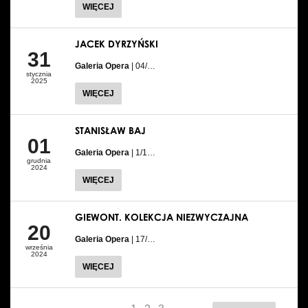
WIĘCEJ
JACEK DYRZYŃSKI
31
Galeria Opera
| 04/…
stycznia
2025
WIĘCEJ
STANISŁAW BAJ
01
Galeria Opera
| 1/1…
grudnia
2024
WIĘCEJ
GIEWONT. KOLEKCJA NIEZWYCZAJNA
20
Galeria Opera
| 17/…
września
2024
WIĘCEJ