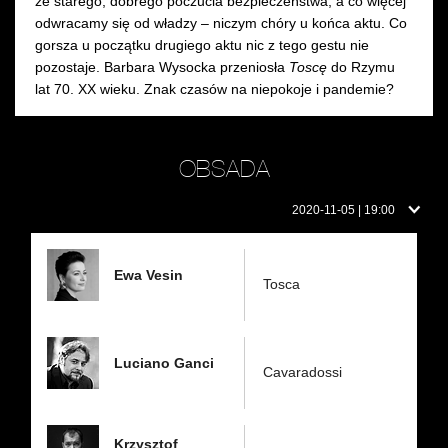
ze starego, dobrego poczucia bezpieczeństwa, a co więcej
odwracamy się od władzy – niczym chóry u końca aktu. Co
gorsza u początku drugiego aktu nic z tego gestu nie
pozostaje. Barbara Wysocka przeniosła
Toscę
do Rzymu
lat 70. XX wieku. Znak czasów na niepokoje i pandemie?
OBSADA
Obsada
2020-11-05 | 19:00
w
dniu:
Ewa Vesin
Tosca
Luciano Ganci
Cavaradossi
Krzysztof