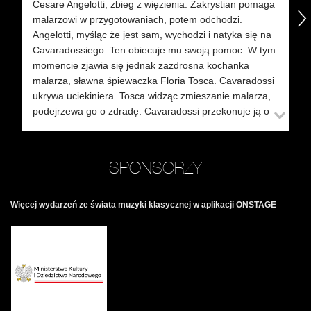
Cesare Angelotti, zbieg z więzienia. Zakrystian pomaga
ra
następny
malarzowi w przygotowaniach, potem odchodzi.
ni
Angelotti, myśląc że jest sam, wychodzi i natyka się na
in
Cavaradossiego. Ten obiecuje mu swoją pomoc. W tym
tr
momencie zjawia się jednak zazdrosna kochanka
Ca
malarza, sławna śpiewaczka Floria Tosca. Cavaradossi
za
ukrywa uciekiniera. Tosca widząc zmieszanie malarza,
podejrzewa go o zdradę. Cavaradossi przekonuje ją o
21
swojej miłości i odsyła, po czym wraz z Angelottim
od
opuszczają kościół.
Sc
pr
SPONSORZY
11:00
Zakrystian przekazuje wieść o domniemanym
sc
zwycięstwie wojsk systemowych nad siłami rewolucji.
si
Zarządzone zostają przygotowania do
Te Deum
oraz
w 
Więcej wydarzeń ze świata muzyki klasycznej w aplikacji ONSTAGE
wieczorny specjalny koncert, podczas którego
pr
zaśpiewać ma Tosca. Nagle zjawia się Scarpia, prefekt
Ca
rzymskiej policji, w asyście swoich ludzi. Przeszukuje
pr
kościół w poszukiwaniu zbiega i pośród wielu śladów
obecności Angelottiego znajduje wachlarz hrabiny
24
Attavanti, siostry Angelottiego, która
że
najprawdopodobniej pomogła bratu się ukryć.
po