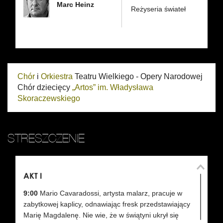
Marc Heinz
Reżyseria świateł
Chór
i
Orkiestra
Teatru Wielkiego - Opery Narodowej
Chór dziecięcy
„Artos” im. Władysława
Skoraczewskiego
STRESZCZENIE
AKT I
AK
9:00
Mario Cavaradossi, artysta malarz, pracuje w
zabytkowej kaplicy, odnawiając fresk przedstawiający
2
Marię Magdalenę. Nie wie, że w świątyni ukrył się
ro