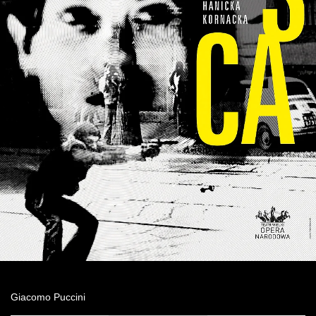
Wynajem kostiumów
Wynajem rekwizytów
Fundusze unijne
Dotacje celowe
Giacomo Puccini