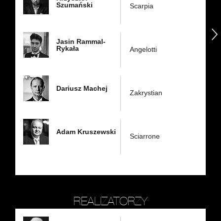
Szumański
Scarpia
następny
Jasin Rammal-
Rykała
Angelotti
Dariusz Machej
Zakrystian
Adam Kruszewski
Sciarrone
REALIZATORZY