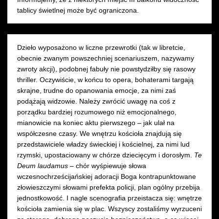
tablicy świetlnej może być ograniczona.
Dzieło wyposażono w liczne przewrotki (tak w libretcie,
obecnie zwanym powszechniej scenariuszem, nazywamy
zwroty akcji), podobnej fabuły nie powstydziłby się rasowy
thriller. Oczywiście, w końcu to opera, bohaterami targają
skrajne, trudne do opanowania emocje, za nimi zaś
podążają widzowie. Należy zwrócić uwagę na coś z
porządku bardziej rozumowego niż emocjonalnego,
mianowicie na koniec aktu pierwszego – jak ulał na
współczesne czasy. We wnętrzu kościoła znajdują się
przedstawiciele władzy świeckiej i kościelnej, za nimi lud
rzymski, upostaciowany w chórze dziecięcym i dorosłym.
Te
Deum laudamus
– chór wyśpiewuje słowa
wczesnochrześcijańskiej adoracji Boga kontrapunktowane
złowieszczymi słowami prefekta policji, plan ogólny przebija
jednostkowość. I nagle scenografia przeistacza się: wnętrze
kościoła zamienia się w plac. Wszyscy zostaliśmy wyrzuceni