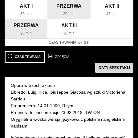
AKT I
PRZERWA
AKT II
50 min
20 min
45 min
PRZERWA
AKT III
20 min
30 min
CZAS TRWANIA:
ok. 3 h
następny
Zobacz
Zobacz
Z
zdjęcie: proj.
zdjęcie: fot.
zd
CZAS TRWANIA
ZDJĘCIA
graf.
Krzysztof
Kr
DATY SPEKTAKLI
Adam
Bieliński
Bi
Żebrowski
Opera w trzech aktach
Libretto: Luigi Illica, Giuseppe Giacosa wg sztuki Victoriena
Sardou
5 LISTOPADA 2020
6 LISTOPADA 2020
Prapremiera: 14.01.1900, Rzym
czwartek 19:00
piątek 19:00
Premiera tej inscenizacji: 23.02.2019, TW-ON
Sala Moniuszki
Sala Moniuszki
następny
Oryginalna włoska wersja językowa z polskimi i angielskimi
SPEKTAKL ODWOŁANY
SPEKTAKL ODWOŁANY
napisami
Informujemy, że z niektórych miejsc III balkonu widoczność