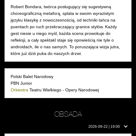
Robert Bondara, twórca posługujący się sugestywną
choreograficzną metaforą, splata w swoim wyrazistym
języku klasykę z nowoczesnością, od techniki tańca na
puentach po ruch przekraczający granice stylów. Każdy
gest niesie u niego myśl, każda scena prowokuje do
refleksji, a cały spektakl staje się opowieścią nie tyle o
androidach, ile o nas samych. To poruszająca wizja jutra,
które już dziś puka do naszych drzwi.
Polski Balet Narodowy
PBN Junior
Orkiestra
Teatru Wielkiego - Opery Narodowej
OBSADA
Obsada
2026-09-22 | 19:00
w
dniu: