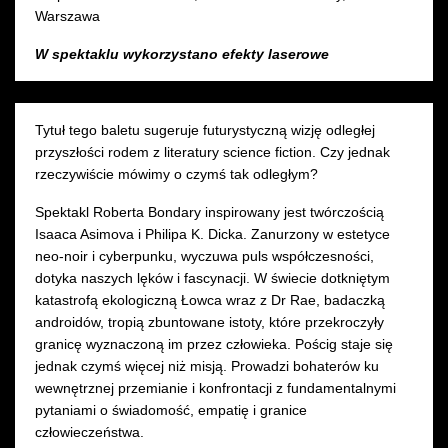
Warszawa
W spektaklu wykorzystano efekty laserowe
Tytuł tego baletu sugeruje futurystyczną wizję odległej
przyszłości rodem z literatury science fiction. Czy jednak
rzeczywiście mówimy o czymś tak odległym?
Spektakl Roberta Bondary inspirowany jest twórczością
Isaaca Asimova i Philipa K. Dicka. Zanurzony w estetyce
neo-noir i cyberpunku, wyczuwa puls współczesności,
dotyka naszych lęków i fascynacji. W świecie dotkniętym
katastrofą ekologiczną Łowca wraz z Dr Rae, badaczką
androidów, tropią zbuntowane istoty, które przekroczyły
granicę wyznaczoną im przez człowieka. Pościg staje się
jednak czymś więcej niż misją. Prowadzi bohaterów ku
wewnętrznej przemianie i konfrontacji z fundamentalnymi
pytaniami o świadomość, empatię i granice
człowieczeństwa.