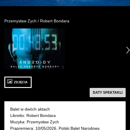
Wynajem kostiumów
Przemysław Zych / Robert Bondara
Wynajem rekwizytów
Zobacz
Fundusze unijne
zdjęcie: Plakat:
Adam
następny
Dotacje celowe
Żebrowski
17 WRZEŚNIA 2026
18 WRZEŚNIA 2026
ZDJĘCIA
czwartek 19:00
piątek 19:00
Sala Moniuszki
Sala Moniuszki
następny
DATY SPEKTAKLI
KUP BILET
KUP BILET
Balet w dwóch aktach
Libretto: Robert Bondara
Muzyka: Przemysław Zych
Prapremiera: 10/05/2026, Polski Balet Narodowy,