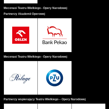
K
Mecenasi Teatru Wielkiego - Opery Narodowej
El
Partnerzy Akademii Operowej
sk
wi
to
wr
cz
Dr
[C
ją
Mecenasi Teatru Wielkiego - Opery Narodowej
si
mo
on
sk
– 
El
ek
Partnerzy wspierający Teatru Wielkiego – Opery Narodowej
ws
pr