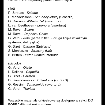
Zaznaczone fragmenty partii orkiestrowych:
(flet)
R. Strauss -
Salome
F. Mendelssohn -
Sen nocy letniej
(Scherzo)
G. Rossini -
Wilhelm Tell
(uwertura)
L. van Beethoven -
Leonora
(uwertura)
M. Ravel -
Bolero
M. Ravel -
Daphnis i Chloe
G. Verdi -
Aida
(partia 2 fletu - druga linijka w każdym
systemie, dolny głos)
G. Bizet -
Carmen
(Entr’acte)
S. Moniuszko -
Straszny dwór
B. Britten -
Peter Grimes
Interlude III
(piccolo)
G. Verdi -
Otello
L. Delibes -
Coppélia
G. Bizet -
Carmen
D. Szostakowicz -
IX Symfonia
(cz. 2 i 3)
G. Rossini -
Semiramide
(uwertura)
G. Verdi -
Traviata
Wszystkie materiały orkiestrowe są dostępne w sekcji DO
POBRANIA pod ogłoszeniem.