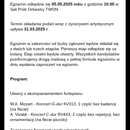
Egzamin odbędzie się
05.05.2025 roku
o godzinie
10.00
w
Wynajem kostiumów
Sali Prób Orkiestry TWON.
Wynajem rekwizytów
Termin składania podań wraz z życiorysem artystycznym
upływa
31.03.2025 r
.
Fundusze unijne
Egzamin w zależności od liczby zgłoszeń będzie składał się
Dotacje celowe
z dwóch lub trzech etapów. Pierwszy etap odbędzie się za
kotarą. Etap ostatni będzie otwarty. Wszystkich kandydatów
poinformujemy drogą mailową o pełnej formule egzaminu w
dniu wysłania zaproszeń na egzamin.
Program:
Utwory z akompaniamentem fortepianu:
W.A. Mozart -
Koncert G-dur
KV313, 1 część bez kadencji
(na flecie)
A. Vivaldi -
Koncert C-dur
RV443, 2 część bez repetycji, bez
ornamentacji (na flecie piccolo)