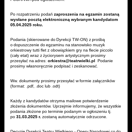
Po rozpatrzeniu podań
zaproszenia na egzamin zostaną
wysłane pocztą elektroniczną wybranym kandydatom
05.04.2025 roku.
Podania (skierowane do Dyrekcji TW-ON) z prośbą
o dopuszczenie do egzaminu na stanowisko muzyk
orkiestrowy tutti flet z obowiązkiem gry na flecie piccolo
(cały etat) wraz z życiorysem artystycznym prosimy
przesyłać na adres:
orkiestra@teatrwielki.pl
Podanie
prosimy własnoręcznie podpisać i zeskanować.
Ww. dokumenty prosimy przesyłać w formie załączników
(format: .pdf, .doc lub .odt)
Każdy z kandydatów otrzyma mailowe potwierdzenie
złożenia dokumentów. Uprzejmie informujemy, że wszystkie
podania złożone po terminie podanym w ogłoszeniu tj.
po
31.03.2025 r.
zostaną automatycznie odrzucone.
Decyzje Dyrekcji Teatru Wielkiego - Opery Narodowej co do