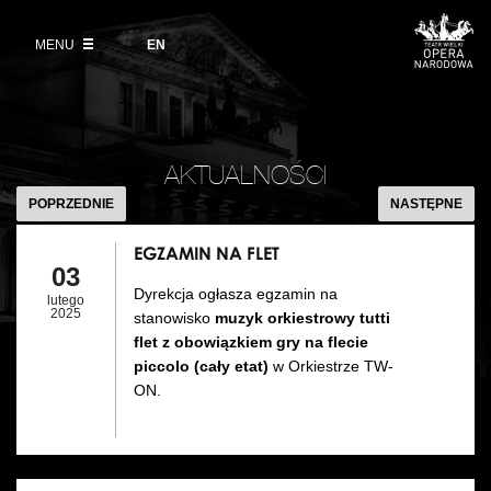
Kup bilet
Wybierz
język
angielski
MENU
Wystawy 2026/27
EN
Informacje dla widzów
DZIAŁALNOŚĆ
Aktualności
VOD
Zwroty biletów
Polski Balet Narodowy
Edukacja
EGZAMIN
Cennik w sezonie 2026/27
NA
Ludzie
AKTUALNOŚCI
Wycieczki
FLET
POPRZEDNIE
NASTĘPNE
Miejsce
Galeria Opera
EGZAMIN NA FLET
Kulisy
03
Muzeum Teatralne
Dyrekcja ogłasza egzamin na
lutego
Historia
2025
stanowisko
muzyk orkiestrowy tutti
Akademia Operowa
flet
z obowiązkiem gry na flecie
Kontakt
piccolo
(cały etat)
w Orkiestrze TW-
Konkurs Moniuszkowski
ON.
Dla mediów
Organizacja imprez