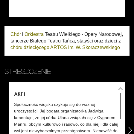
Chór
i
Orkiestra
Teatru Wielkiego - Opery Narodowej,
tancerze Białego Teatru Tańca, statyści oraz dzieci z
chóru dziecięcego ARTOS im. W. Skoraczewskiego
STRESZCZENIE
AKT I
AK
Społeczność wiejska szykuje się do ważnej
Ul
uroczystości. Jej bogata organizatorka Jadwiga
że
lamentuje, że jej córka Ulana związała się z Cyganem
ży
Manru, obcym kulturowo i rasowo, co dla niej i dla całej
Ni
następny
wsi jest niewybaczalnym przestępstwem. Nienawiść do
da