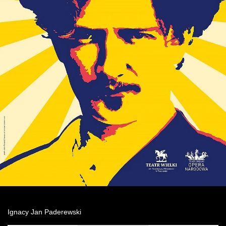
Wynajem kostiumów
Wynajem rekwizytów
Fundusze unijne
Dotacje celowe
Ignacy Jan Paderewski