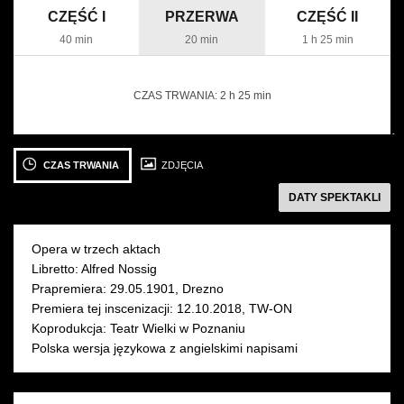
CZĘŚĆ I
PRZERWA
CZĘŚĆ II
40 min
20 min
1 h 25 min
CZAS TRWANIA:
2 h 25 min
następny
Zobacz
Zobacz
Z
zdjęcie: proj.
zdjęcie: Od
zd
CZAS TRWANIA
ZDJĘCIA
graf.
lewej:
Kr
DATY SPEKTAKLI
Adam
Anna
Bi
Żebrowski
Lubańska
(Jadwiga),
Opera w trzech aktach
Ewa
Libretto: Alfred Nossig
Tracz
Prapremiera: 29.05.1901, Drezno
12 PAŹDZIERNIKA 2018
14 PAŹDZIERNIKA 2018
16
(Ulana),
Premiera tej inscenizacji: 12.10.2018, TW-ON
piątek 19:00
niedziela 18:00
Mikołaj
Koprodukcja: Teatr Wielki w Poznaniu
Sala Moniuszki
Sala Moniuszki
następny
Zalasiński
Polska wersja językowa z angielskimi napisami
(Urok),
fot.
Krzysztof