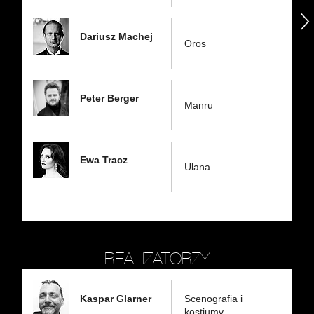
następny
Dariusz Machej
Oros
Peter Berger
Manru
Ewa Tracz
Ulana
REALIZATORZY
Kaspar Glarner
Scenografia i
kostiumy