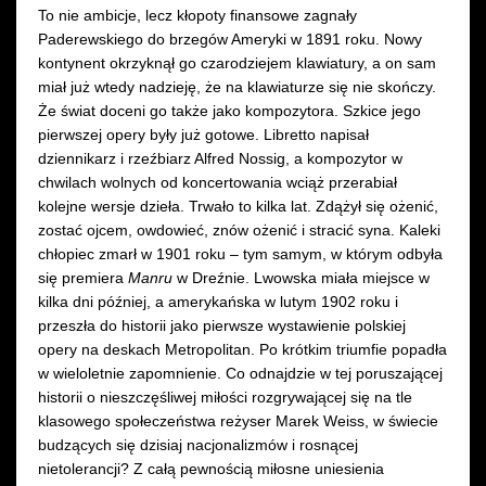
To nie ambicje, lecz kłopoty finansowe zagnały
Bieliński
Paderewskiego do brzegów Ameryki w 1891 roku. Nowy
kontynent okrzyknął go czarodziejem klawiatury, a on sam
miał już wtedy nadzieję, że na klawiaturze się nie skończy.
Że świat doceni go także jako kompozytora. Szkice jego
pierwszej opery były już gotowe. Libretto napisał
dziennikarz i rzeźbiarz Alfred Nossig, a kompozytor w
chwilach wolnych od koncertowania wciąż przerabiał
kolejne wersje dzieła. Trwało to kilka lat. Zdążył się ożenić,
zostać ojcem, owdowieć, znów ożenić i stracić syna. Kaleki
chłopiec zmarł w 1901 roku – tym samym, w którym odbyła
się premiera
Manru
w Dreźnie. Lwowska miała miejsce w
kilka dni później, a amerykańska w lutym 1902 roku i
przeszła do historii jako pierwsze wystawienie polskiej
opery na deskach Metropolitan. Po krótkim triumfie popadła
w wieloletnie zapomnienie. Co odnajdzie w tej poruszającej
historii o nieszczęśliwej miłości rozgrywającej się na tle
klasowego społeczeństwa reżyser Marek Weiss, w świecie
budzących się dzisiaj nacjonalizmów i rosnącej
nietolerancji? Z całą pewnością miłosne uniesienia