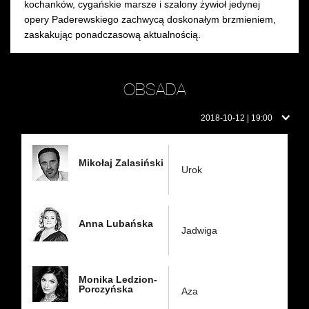
kochanków, cygańskie marsze i szalony żywioł jedynej
opery Paderewskiego zachwycą doskonałym brzmieniem,
zaskakując ponadczasową aktualnością.
OBSADA
Obsada
2018-10-12 | 19:00
w
dniu:
Mikołaj Zalasiński
Urok
Anna Lubańska
Jadwiga
Monika Ledzion-
Porczyńska
Aza