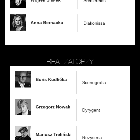
Wojtek Śmiłek
Archiereios
Anna Bernacka
Diakonissa
REALIZATORZY
Boris Kudlička
Scenografia
Grzegorz Nowak
Dyrygent
Mariusz Treliński
Reżyseria