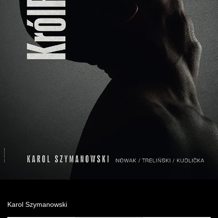
Wynajem kostiumów
Wynajem rekwizytów
Fundusze unijne
Dotacje celowe
Karol Szymanowski