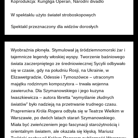
Koprodukcja: Kungliga Operan, Národní divadlo
W spektaklu użyto świateł stroboskopowych
Spektakl przeznaczony dla widzów dorosłych
Wyobraźnia płonęła. Stymulował ją śródziemnomorski żar i
tajemnicze legendy włoskiej wyspy. Tworzenie baśniowego
świata zaczerpniętego ze średniowiecznej Sycylii odbywało
się w czasie, gdy na południu Rosji, na Ukrainie, w
Elizawetgradzie, Odessie i Tymoszówce – utraconym
majątku rodzinnym kompozytora – trwała wojenna
zawierucha. Dla Szymanowskiego i jego kuzyna
Iwaszkiewicza – autora libretta "wymyślanie złudnych
światów" było nadzieją na przetrwanie trudnego czasu.
Prapremiera
Króla Rogera
odbyła się w Teatrze Wielkim w
Warszawie, po dwóch latach starań Szymanowskiego.
Miała być zwieńczeniem jego fascynacji starożytnością i
orientalnym światem, ale okazała się klęską. Mariusz