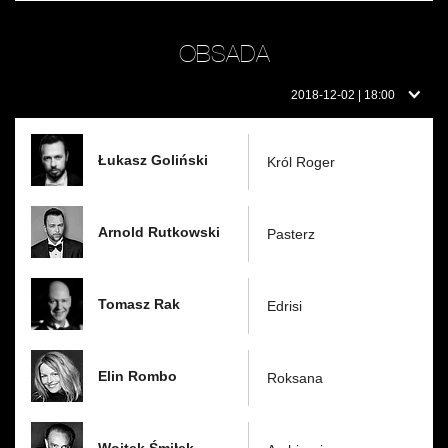
OBSADA
Obsada
2018-12-02 | 18:00
w
dniu:
Łukasz Goliński
Król Roger
Arnold Rutkowski
Pasterz
Tomasz Rak
Edrisi
Elin Rombo
Roksana