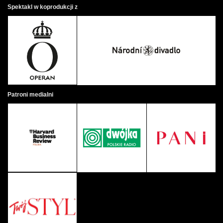
ołtarz. Jego ciało zostaje poćwiartowane. Staje się
Spektakl w koprodukcji z
łaźnią krwi dla Roksany i jego współpracowników.
Roger, będący uczestnikiem i obserwatorem tej sceny,
przerywa ją, każąc pojmać Pasterza. Ale nie można
pojmać kogoś, kogo istnienie jest wątpliwe. Wyczerpany
Roger pada na ziemię. Traci siły, słabnie. Pasterz
spokojnie patrzy na jego agonię. Zaprasza
umierającego do siebie, „na swój słoneczny brzeg”.
Kiedy Pasterz odchodzi, pojawia się Edrisi. Słyszy
Patroni medialni
ostatnie słowa Rogera:
Pątnikiem stał się król!