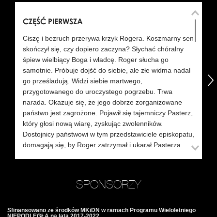
CZĘŚĆ PIERWSZA
C
Ciszę i bezruch przerywa krzyk Rogera. Koszmarny sen
Ko
skończył się, czy dopiero zaczyna? Słychać chóralny
je
śpiew wielbiący Boga i władcę. Roger słucha go
tk
samotnie. Próbuje dojść do siebie, ale złe widma nadal
ni
następny
go prześladują. Widzi siebie martwego,
po
przygotowanego do uroczystego pogrzebu. Trwa
zd
narada. Okazuje się, że jego dobrze zorganizowane
Ar
państwo jest zagrożone. Pojawił się tajemniczy Pasterz,
Fi
który głosi nową wiarę, zyskując zwolenników.
Ro
Dostojnicy państwowi w tym przedstawiciele episkopatu,
pu
domagają się, by Roger zatrzymał i ukarał Pasterza.
Za
Żądają kary śmierci. Roksana, żona Rogera,
Ro
nonszalancko namawia go na spotkanie z przybyszem i
Wr
sprawiedliwy osąd. Roger każe przyprowadzić
Ro
SPONSORZY
Pasterza. Pasterz pojawia się nagle w centrum obrad
o 
niezauważony przez nikogo. Spadł nie wiadomo skąd i
po
zawiesił na chwilę rzeczywistość. Dostrzega go tylko
pr
Sfinansowano ze środków MKiDN w ramach Programu Wieloletniego
NIEPODLEGŁA na lata 2017-2022