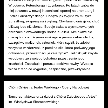
Treliński zachwycił
Królem Rogerem
publiczność Warszawy,
Wrocławia, Petersburga i Edynburga. Po latach znów do
niej powraca w nowej inscenizacji opartej na dramaturgii
Piotra Gruszczyńskiego. Podąża jak zwykle za muzyką.
Zgrzytliwą, ekspresyjną i piękną. Chwilami dionizyjską, choć
bliższą lodu niż słońca. Buduje świat w wysmakowanych
obrazach niezawodnego Borisa Kudlički. Kim okaże się
dzisiaj bohater Szymanowskiego – pewny siebie władca,
szczęśliwy małżonek, człowiek, który sądził, że zdobył
wszystko w zderzeniu z potężną siłą, która podważy jego
dokonania, przewartościuje całe życie? Treliński jak zwykle
wydobywa ze swojego bohatera przestrzenie jego
kruchości. Zaskakuje i porusza dotkliwe rewiry. Wytrąca
widza z tego co wygodne, bezpieczne, przewidywalne.
Chór i Orkiestra Teatru Wielkiego - Opery Narodowej
Tancerze, aktorzy oraz dzieci z Chóru Dziecięcego „Artos”
im. Władysława Skoraczewskiego