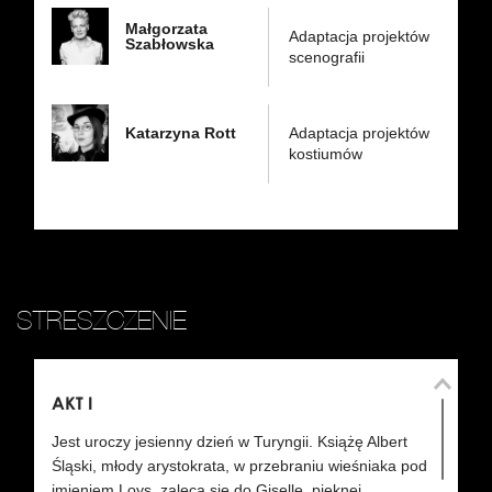
Małgorzata
Adaptacja projektów
Szabłowska
scenografii
Katarzyna Rott
Adaptacja projektów
kostiumów
STRESZCZENIE
AKT I
AK
Jest uroczy jesienny dzień w Turyngii. Książę Albert
Pó
Śląski, młody arystokrata, w przebraniu wieśniaka pod
na
imieniem Loys, zaleca się do Giselle, pięknej,
wi