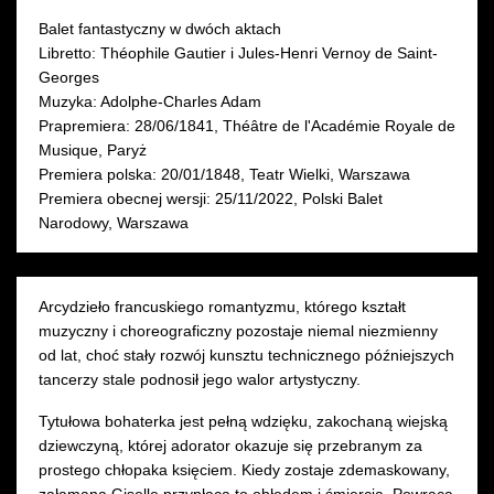
-
-
-
Kotlińska
Balet fantastyczny w dwóch aktach
teaser
trailer
re
i
Libretto: Théophile Gautier i Jules-Henri Vernoy de Saint-
ba
PBN,
Georges
fot.
Muzyka: Adolphe-Charles Adam
Ewa
Prapremiera: 28/06/1841, Théâtre de l'Académie Royale de
Krasucka
24 WRZEŚNIA 2026
27 WRZEŚNIA 2026
1 
Musique, Paryż
czwartek 19:00
niedziela 18:00
Premiera polska: 20/01/1848, Teatr Wielki, Warszawa
Sala Moniuszki
Sala Moniuszki
następny
Premiera obecnej wersji: 25/11/2022, Polski Balet
B
Narodowy, Warszawa
KUP BILET
KUP BILET
Arcydzieło francuskiego romantyzmu, którego kształt
muzyczny i choreograficzny pozostaje niemal niezmienny
od lat, choć stały rozwój kunsztu technicznego późniejszych
tancerzy stale podnosił jego walor artystyczny.
Tytułowa bohaterka jest pełną wdzięku, zakochaną wiejską
dziewczyną, której adorator okazuje się przebranym za
prostego chłopaka księciem. Kiedy zostaje zdemaskowany,
załamana Giselle przypłaca to obłędem i śmiercią. Powraca