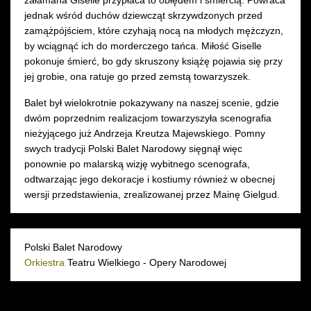
jednak wśród duchów dziewcząt skrzywdzonych przed
zamążpójściem, które czyhają nocą na młodych mężczyzn,
by wciągnąć ich do morderczego tańca. Miłość Giselle
pokonuje śmierć, bo gdy skruszony książę pojawia się przy
jej grobie, ona ratuje go przed zemstą towarzyszek.
Balet był wielokrotnie pokazywany na naszej scenie, gdzie
dwóm poprzednim realizacjom towarzyszyła scenografia
nieżyjącego już Andrzeja Kreutza Majewskiego. Pomny
swych tradycji Polski Balet Narodowy sięgnął więc
ponownie po malarską wizję wybitnego scenografa,
odtwarzając jego dekoracje i kostiumy również w obecnej
wersji przedstawienia, zrealizowanej przez Mainę Gielgud.
Polski Balet Narodowy
Orkiestra
Teatru Wielkiego - Opery Narodowej