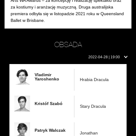
Arts WA Awards – za koncepcję i realizację spektaklu oraz
za kostiumy i aranżację muzyczną. Druga australijska
premiera odbyła się w listopadzie 2021 roku w Queensland
Ballet w Brisbane.
OBSADA
Obsada
2022-04-28 | 19:00
w
dniu:
Vladimir
Yaroshenko
Hrabia Dracula
Kristóf Szabó
Stary Dracula
Patryk Walczak
Jonathan