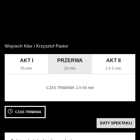
Wynajem kostiumów
Wynajem rekwizytów
Fundusze unijne
Wojciech Kilar / Krzysztof Pastor
Dotacje celowe
AKT I
PRZERWA
AKT II
55 min
20 min
1 h 5 min
CZAS TRWANIA:
2 h 55 min
28 KWIETNIA 2022
29 KWIETNIA 2022
CZAS TRWANIA
czwartek 19:00
piątek 19:00
Sala Moniuszki
Sala Moniuszki
następny
DATY SPEKTAKLI