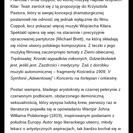
Kilar. Teatr zwrócił się z tą propozycję do Krzysztofa
Pastora, który w swojej koncepcji dramaturgicznej
postanowił nie odnosić się jednak wyłącznie do filmu
Coppoli, lecz pokazać więcej muzyki Wojciecha Kilara.
Spektakl opiera się więc na starannie i precyzyjnie
opracowanej partyturze (Michael Brett), na którą składają
się różne utwory polskiego kompozytora. Z teczki z jego
muzyką filmową zaczerpnięto tematy z
Ziemi obiecanej
,
Trędowatej
,
Kroniki wypadków miłosnych
,
Gdzieśkolwiek
jest, jeśliś jest
,
Zazdrości i medycyny
. Zaś z dorobku
muzyki autonomicznej – fragmenty
Kościelca 1909
,
V
Symfonii „Adwentowej”
i
Koncertu na fortepian i orkiestrę
.
Postać wampira, bladego arystokraty w czarnej pelerynie z
czerwonym podbiciem, obdarzonego demoniczną
seksualnością, który wysysa ludzką krew, pierwszy raz w
literaturze pojawiła się w opowiadaniu
Wampir
Johna
Williama Polidoriego (1819), inspirowanym podaniami z
południa Europy. Autor tego literackiego utworu, młody
lekarz o artystycznych aspiracjach, tak bardzo kochał się w