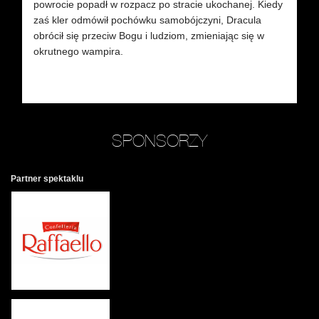
powrocie popadł w rozpacz po stracie ukochanej. Kiedy
od
zaś kler odmówił pochówku samobójczyni, Dracula
zn
obrócił się przeciw Bogu i ludziom, zmieniając się w
se
okrutnego wampira.
pr
ad
Se
Ty
wy
SPONSORZY
po
sw
Partner spektaklu
Ob
Po
hr
ró
Wy
po
Ob