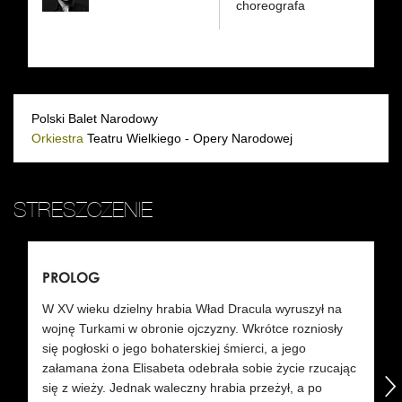
choreografa
Polski Balet Narodowy
Orkiestra
Teatru Wielkiego - Opery Narodowej
STRESZCZENIE
PROLOG
AK
W XV wieku dzielny hrabia Wład Dracula wyruszył na
Ob
wojnę Turkami w obronie ojczyzny. Wkrótce rozniosły
Lo
się pogłoski o jego bohaterskiej śmierci, a jego
si
załamana żona Elisabeta odebrała sobie życie rzucając
następny
an
się z wieży. Jednak waleczny hrabia przeżył, a po
Dr