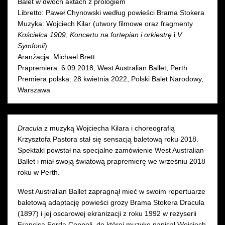
Balet w dwóch aktach z prologiem
Libretto: Paweł Chynowski według powieści Brama Stokera
Muzyka: Wojciech Kilar (utwory filmowe oraz fragmenty
Kościelca 1909
,
Koncertu na fortepian i orkiestrę
i
V
Symfonii
)
Aranżacja: Michael Brett
Prapremiera: 6.09.2018, West Australian Ballet, Perth
Premiera polska: 28 kwietnia 2022, Polski Balet Narodowy,
Warszawa
Dracula
z muzyką Wojciecha Kilara i choreografią
Krzysztofa Pastora stał się sensacją baletową roku 2018.
Spektakl powstał na specjalne zamówienie West Australian
Ballet i miał swoją światową prapremierę we wrześniu 2018
roku w Perth.
West Australian Ballet zapragnął mieć w swoim repertuarze
baletową adaptację powieści grozy Brama Stokera Dracula
(1897) i jej oscarowej ekranizacji z roku 1992 w reżyserii
Francisa Forda Coppoli, do której muzykę napisał Wojciech