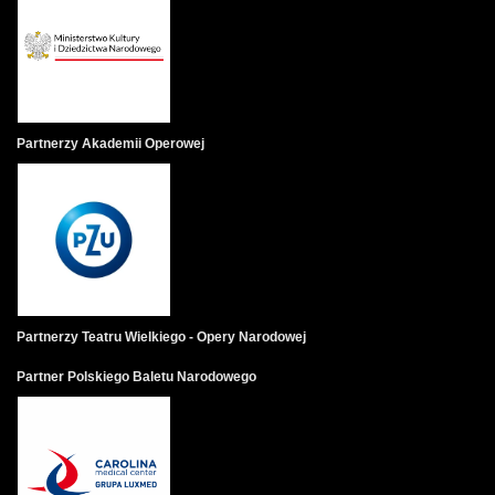
W 
po
cz
ko
pr
tr
Partnerzy Akademii Operowej
Dr
je
po
do
Ki
sy
op
Partnerzy Teatru Wielkiego - Opery Narodowej
wi
za
Partner Polskiego Baletu Narodowego
Jo
Ty
sp
za