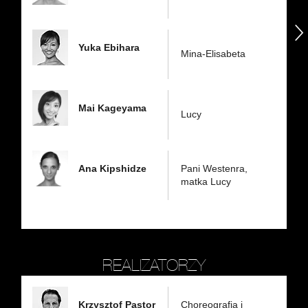
następny
Yuka Ebihara
Mina-Elisabeta
Mai Kageyama
Lucy
Ana Kipshidze
Pani Westenra,
matka Lucy
REALIZATORZY
Krzysztof Pastor
Choreografia i