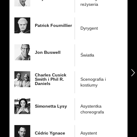
reżyseria
Patrick Fournillier
Dyrygent
Jon Buswell
Światła
następny
Charles Cusick
Smith i Phil R.
Scenografia i
Daniels
kostiumy
Simonetta Lysy
Asystentka
choreografa
Cédric Ygnace
Asystent