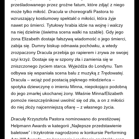
prześladowanego przez groźne fatum, które zdjąć z niego
może tylko miłość.
Dracula
w choreografii Pastora to
wzruszający kostiumowy spektakl o miłości, która żyje
nawet po śmierci. Tytułowy hrabia idzie na wojnę i walczy
na niej dzielnie (świetna scena walki na szable). Gdy jego
żona Elizabeth dostaje fałszywą wiadomość o jego śmierci,
zabija się. Dumny biskup odmawia pochówku, a wtedy
zrozpaczony Dracula przebija go rapierem i zrywa ze swojej
szyi krzyż. Dostaje się w szpony zła i zamienia się w
zniszczonego życiem starca. Wyjeżdża do Londynu. Tam
odbywa się wspaniała scena balu z muzyką z
Trędowatej
.
Dracula – wciąż pod postacią pięknego młodzieńca –
spotyka dziewczynę o imieniu Minna, niepokojąco podobną
do jego zmarłej ukochanej żony. Właśnie Minna/Elizabeth
pomoże nieszczęśnikowi uwolnić się od zła, a on z miłości
do niej złoży najcenniejszą ofiarę – z własnego życia.
Draculę
Krzysztofa Pastora nominowano do prestiżowej
Helpmann Awards w kategorii „Najlepsze przedstawienie
baletowe” i trzykrotnie nagrodzono w konkursie Performing