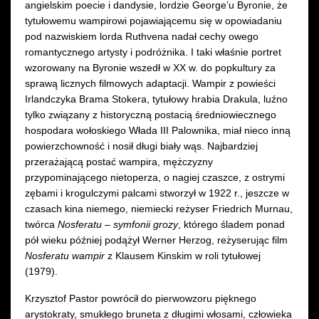
angielskim poecie i dandysie, lordzie George’u Byronie, że
tytułowemu wampirowi pojawiającemu się w opowiadaniu
pod nazwiskiem lorda Ruthvena nadał cechy owego
romantycznego artysty i podróżnika. I taki właśnie portret
wzorowany na Byronie wszedł w XX w. do popkultury za
sprawą licznych filmowych adaptacji. Wampir z powieści
Irlandczyka Brama Stokera, tytułowy hrabia Drakula, luźno
tylko związany z historyczną postacią średniowiecznego
hospodara wołoskiego Włada III Palownika, miał nieco inną
powierzchowność i nosił długi biały wąs. Najbardziej
przerażającą postać wampira, mężczyzny
przypominającego nietoperza, o nagiej czaszce, z ostrymi
zębami i krogulczymi palcami stworzył w 1922 r., jeszcze w
czasach kina niemego, niemiecki reżyser Friedrich Murnau,
twórca
Nosferatu – symfonii grozy
, którego śladem ponad
pół wieku później podążył Werner Herzog, reżyserując film
Nosferatu wampir
z Klausem Kinskim w roli tytułowej
(1979).
Krzysztof Pastor powrócił do pierwowzoru pięknego
arystokraty, smukłego bruneta z długimi włosami, człowieka